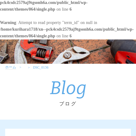
pck4csdc2579aj9tgsonh6a.com/public_html/wp-
content/themes/064/single.php
on line
6
Warning
: Attempt to read property "term_id" on null in
/home/kurihara1718/xn--pck4csdc2579aj9tgsonh6a.com/public_html/wp-
content/themes/064/single.php
on line
6
ホーム
DSC_0136
Blog
ブログ