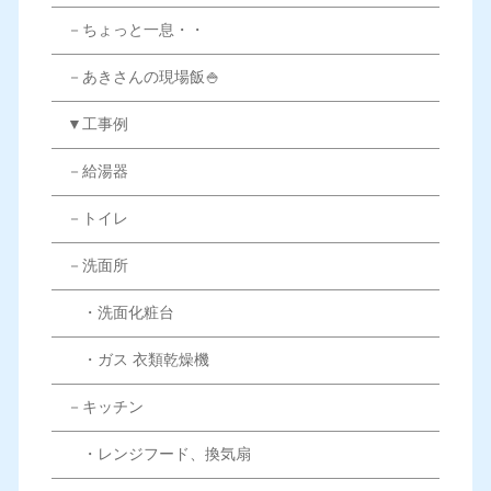
－ちょっと一息・・
－あきさんの現場飯🍚
▼工事例
－給湯器
－トイレ
－洗面所
・洗面化粧台
・ガス 衣類乾燥機
－キッチン
・レンジフード、換気扇