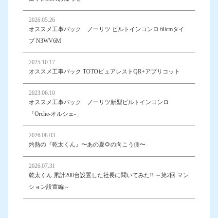
2026.05.26
オススメ工事パック ノーリツ ビルトインコンロ 60cmタイ
プ N3WV6M
2025.10.17
オススメ工事パック TOTOピュアレストQR+アプリコット
2023.06.10
オススメ工事パック ノーリツ新型ビルトインコンロ
「Orche-オルシェ-」
2026.08.03
灼熱の『乾太くん』〜あの夏🌻の向こう側〜
2026.07.31
乾太くん 累計200台設置した社長に聞いてみた!! ～第2回 マン
ション設置編～