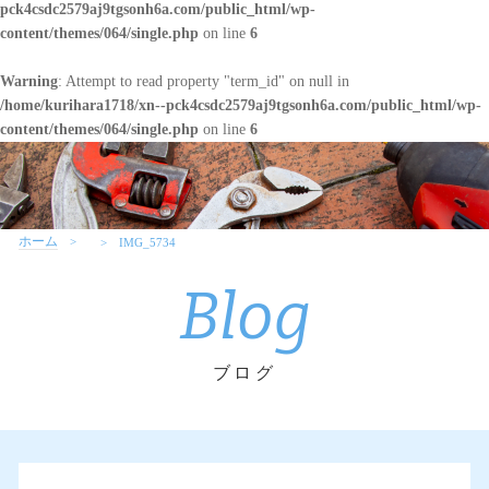
pck4csdc2579aj9tgsonh6a.com/public_html/wp-
content/themes/064/single.php
on line
6
Warning
: Attempt to read property "term_id" on null in
/home/kurihara1718/xn--pck4csdc2579aj9tgsonh6a.com/public_html/wp-
content/themes/064/single.php
on line
6
ホーム
IMG_5734
Blog
ブログ