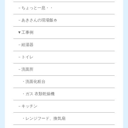
－ちょっと一息・・
－あきさんの現場飯🍚
▼工事例
－給湯器
－トイレ
－洗面所
・洗面化粧台
・ガス 衣類乾燥機
－キッチン
・レンジフード、換気扇