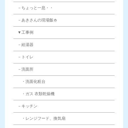
－ちょっと一息・・
－あきさんの現場飯🍚
▼工事例
－給湯器
－トイレ
－洗面所
・洗面化粧台
・ガス 衣類乾燥機
－キッチン
・レンジフード、換気扇