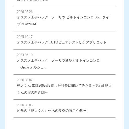
2026.05.26
オススメ工事パック ノーリツ ビルトインコンロ 60cmタイ
プ N3WV6M
2025.10.17
オススメ工事パック TOTOピュアレストQR+アプリコット
2023.06.10
オススメ工事パック ノーリツ新型ビルトインコンロ
「Orche-オルシェ-」
2026.08.07
乾太くん 累計200台設置した社長に聞いてみた!! ～第3回 乾太
くんの扉の向き編～
2026.08.03
灼熱の『乾太くん』〜あの夏🌻の向こう側〜