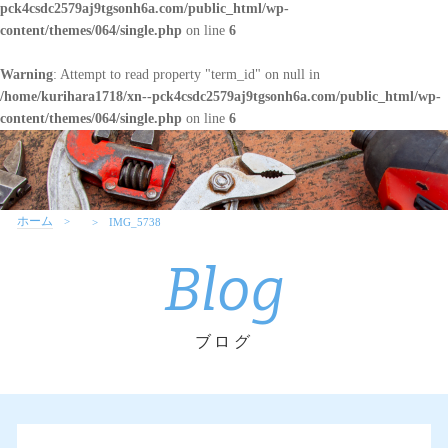
pck4csdc2579aj9tgsonh6a.com/public_html/wp-
content/themes/064/single.php
on line
6
Warning
: Attempt to read property "term_id" on null in
/home/kurihara1718/xn--pck4csdc2579aj9tgsonh6a.com/public_html/wp-
content/themes/064/single.php
on line
6
ホーム
IMG_5738
Blog
ブログ