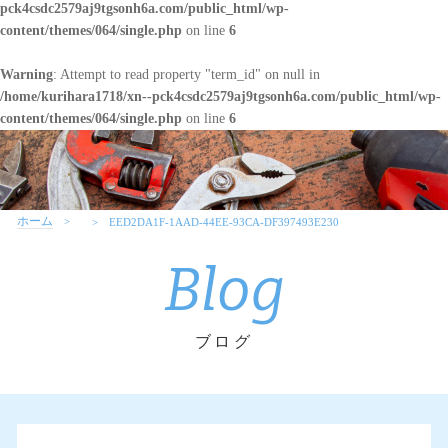
pck4csdc2579aj9tgsonh6a.com/public_html/wp-
content/themes/064/single.php
on line
6
Warning
: Attempt to read property "term_id" on null in
/home/kurihara1718/xn--pck4csdc2579aj9tgsonh6a.com/public_html/wp-
content/themes/064/single.php
on line
6
ホーム
EED2DA1F-1AAD-44EE-93CA-DF397493E230
Blog
ブログ