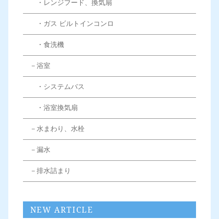
・レンジフード、換気扇
・ガス ビルトインコンロ
・食洗機
－浴室
・システムバス
・浴室換気扇
－水まわり、水栓
－漏水
－排水詰まり
NEW ARTICLE