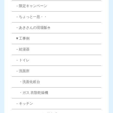
－限定キャンペーン
－ちょっと一息・・
－あきさんの現場飯🍚
▼工事例
－給湯器
－トイレ
－洗面所
・洗面化粧台
・ガス 衣類乾燥機
－キッチン