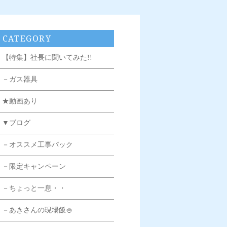
CATEGORY
【特集】社長に聞いてみた!!
－ガス器具
★動画あり
▼ブログ
－オススメ工事パック
－限定キャンペーン
－ちょっと一息・・
－あきさんの現場飯🍚