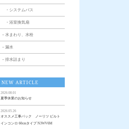
・システムバス
・浴室換気扇
－水まわり、水栓
－漏水
－排水詰まり
NEW ARTICLE
2026.08.01
夏季休業のお知らせ
2026.05.26
オススメ工事パック ノーリツ ビルト
インコンロ 60cmタイプ N3WV6M