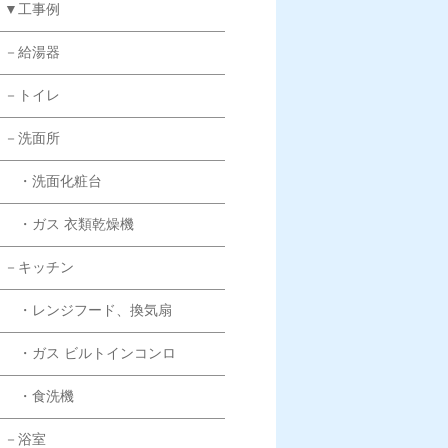
▼工事例
－給湯器
－トイレ
－洗面所
・洗面化粧台
・ガス 衣類乾燥機
－キッチン
・レンジフード、換気扇
・ガス ビルトインコンロ
・食洗機
－浴室