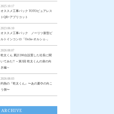
2025.10.17
オススメ工事パック TOTOピュアレス
トQR+アプリコット
2023.06.10
オススメ工事パック ノーリツ新型ビ
ルトインコンロ「Orche-オルシェ-」
2026.08.07
乾太くん 累計200台設置した社長に聞
いてみた!! ～第3回 乾太くんの扉の向
き編～
2026.08.03
灼熱の『乾太くん』〜あの夏🌻の向こ
う側〜
ARCHIVE