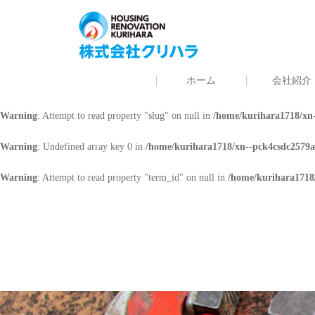
Warning
: Undefined array key 0 in
/home/kurihara1718/xn--pck4csdc2579a
Warning
: Attempt to read property "cat_name" on null in
/home/kurihara171
ホーム
会社紹介
Warning
: Undefined array key 0 in
/home/kurihara1718/xn--pck4csdc2579a
Warning
: Attempt to read property "slug" on null in
/home/kurihara1718/xn-
Warning
: Undefined array key 0 in
/home/kurihara1718/xn--pck4csdc2579a
Warning
: Attempt to read property "term_id" on null in
/home/kurihara1718