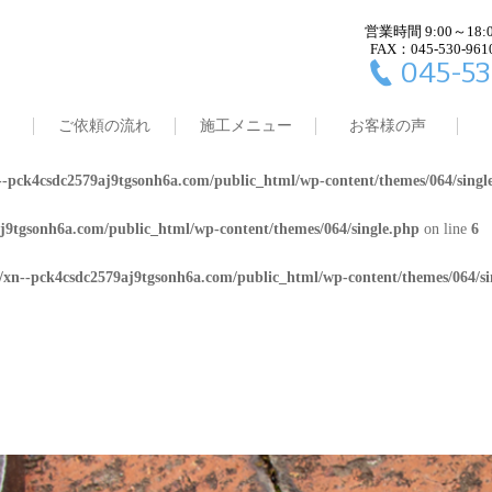
営業時間 9:00～18:
j9tgsonh6a.com/public_html/wp-content/themes/064/single.php
on line
4
FAX：045-530-961
045-53
8/xn--pck4csdc2579aj9tgsonh6a.com/public_html/wp-content/themes/064/
ご依頼の流れ
施工メニュー
お客様の声
j9tgsonh6a.com/public_html/wp-content/themes/064/single.php
on line
5
-pck4csdc2579aj9tgsonh6a.com/public_html/wp-content/themes/064/singl
j9tgsonh6a.com/public_html/wp-content/themes/064/single.php
on line
6
/xn--pck4csdc2579aj9tgsonh6a.com/public_html/wp-content/themes/064/si