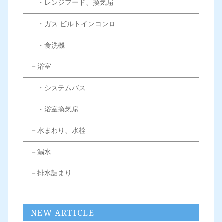
・レンジフード、換気扇
・ガス ビルトインコンロ
・食洗機
－浴室
・システムバス
・浴室換気扇
－水まわり、水栓
－漏水
－排水詰まり
NEW ARTICLE