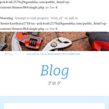
pck4csdc2579aj9tgsonh6a.com/public_html/wp-
content/themes/064/single.php
on line
6
Warning
: Attempt to read property "term_id" on null in
/home/kurihara1718/xn--pck4csdc2579aj9tgsonh6a.com/public_html/wp-
content/themes/064/single.php
on line
6
ホーム
53E2405A-54EA-4D48-8806-F85554BB52B4
Blog
ブログ