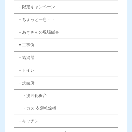
－限定キャンペーン
－ちょっと一息・・
－あきさんの現場飯🍚
▼工事例
－給湯器
－トイレ
－洗面所
・洗面化粧台
・ガス 衣類乾燥機
－キッチン