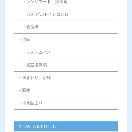
・レンジフード、換気扇
・ガス ビルトインコンロ
・食洗機
－浴室
・システムバス
・浴室換気扇
－水まわり、水栓
－漏水
－排水詰まり
NEW ARTICLE