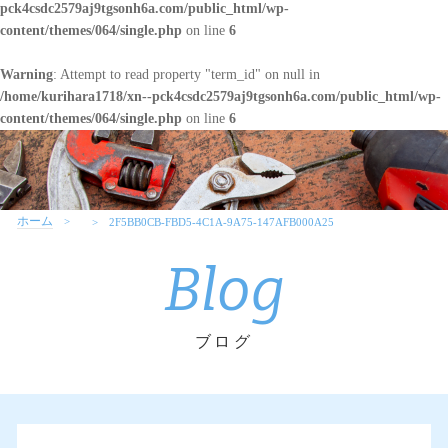
pck4csdc2579aj9tgsonh6a.com/public_html/wp-
content/themes/064/single.php
on line
6
Warning
: Attempt to read property "term_id" on null in
/home/kurihara1718/xn--pck4csdc2579aj9tgsonh6a.com/public_html/wp-
content/themes/064/single.php
on line
6
ホーム
2F5BB0CB-FBD5-4C1A-9A75-147AFB000A25
Blog
ブログ