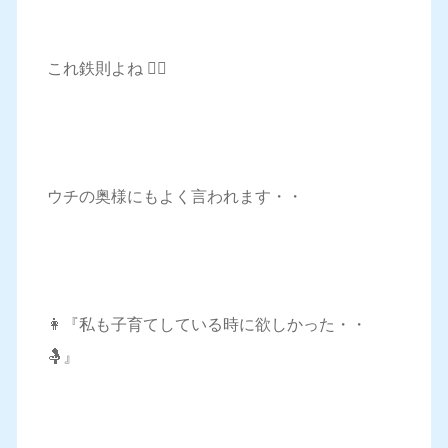
これ鉄則よね 👱‍♀️
ウチの奥様にもよく言われます・・
👩『私も子育てしている時に欲しかった・・
🤱』