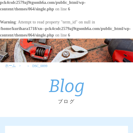
pck4csdc2579aj9tgsonh6a.com/public_html/wp-
content/themes/064/single.php
on line
6
Warning
: Attempt to read property "term_id" on null in
/home/kurihara1718/xn--pck4csdc2579aj9tgsonh6a.com/public_html/wp-
content/themes/064/single.php
on line
6
ホーム
DSC_0899
Blog
ブログ