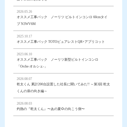
2026.05.26
オススメ工事パック ノーリツ ビルトインコンロ 60cmタイ
プ N3WV6M
2025.10.17
オススメ工事パック TOTOピュアレストQR+アプリコット
2023.06.10
オススメ工事パック ノーリツ新型ビルトインコンロ
「Orche-オルシェ-」
2026.08.07
乾太くん 累計200台設置した社長に聞いてみた!! ～第3回 乾太
くんの扉の向き編～
2026.08.03
灼熱の『乾太くん』〜あの夏🌻の向こう側〜