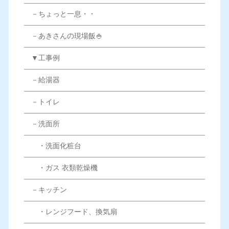
－ちょっと一息・・
－あきさんの現場飯🍚
▼工事例
－給湯器
－トイレ
－洗面所
・洗面化粧台
・ガス 衣類乾燥機
－キッチン
・レンジフード、換気扇