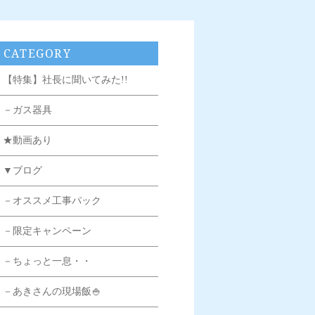
CATEGORY
【特集】社長に聞いてみた!!
－ガス器具
★動画あり
▼ブログ
－オススメ工事パック
－限定キャンペーン
－ちょっと一息・・
－あきさんの現場飯🍚