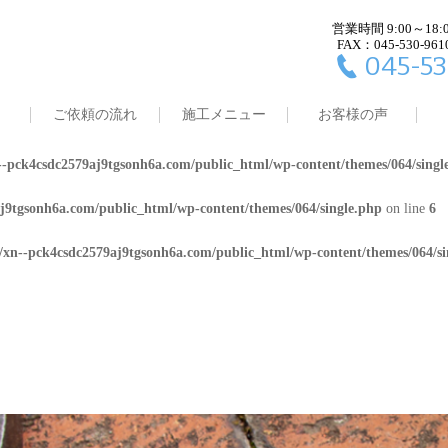
営業時間 9:00～18:
j9tgsonh6a.com/public_html/wp-content/themes/064/single.php
on line
4
FAX：045-530-961
045-53
8/xn--pck4csdc2579aj9tgsonh6a.com/public_html/wp-content/themes/064/
ご依頼の流れ
施工メニュー
お客様の声
j9tgsonh6a.com/public_html/wp-content/themes/064/single.php
on line
5
-pck4csdc2579aj9tgsonh6a.com/public_html/wp-content/themes/064/singl
j9tgsonh6a.com/public_html/wp-content/themes/064/single.php
on line
6
/xn--pck4csdc2579aj9tgsonh6a.com/public_html/wp-content/themes/064/si