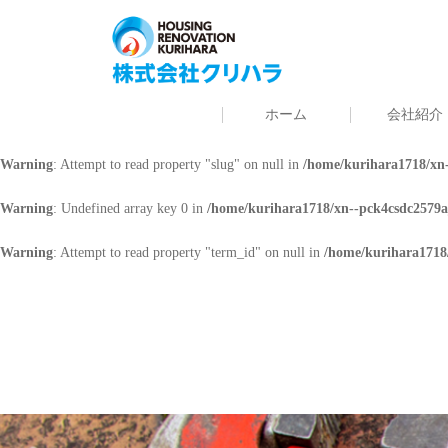
Warning
: Undefined array key 0 in
/home/kurihara1718/xn--pck4csdc2579a
Warning
: Attempt to read property "cat_name" on null in
/home/kurihara171
ホーム
会社紹介
Warning
: Undefined array key 0 in
/home/kurihara1718/xn--pck4csdc2579a
Warning
: Attempt to read property "slug" on null in
/home/kurihara1718/xn-
Warning
: Undefined array key 0 in
/home/kurihara1718/xn--pck4csdc2579a
Warning
: Attempt to read property "term_id" on null in
/home/kurihara1718