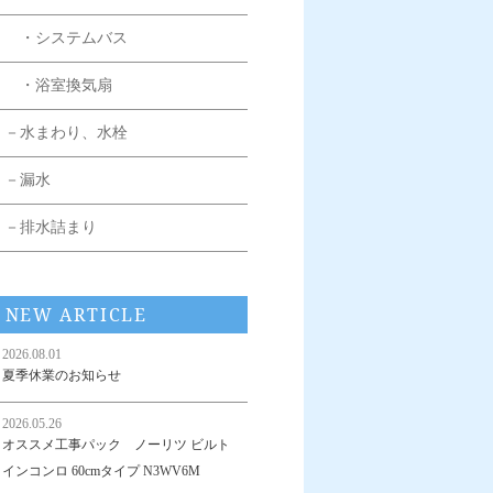
・システムバス
・浴室換気扇
－水まわり、水栓
－漏水
－排水詰まり
NEW ARTICLE
2026.08.01
夏季休業のお知らせ
2026.05.26
オススメ工事パック ノーリツ ビルト
インコンロ 60cmタイプ N3WV6M