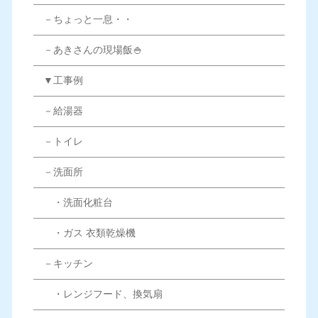
－ちょっと一息・・
－あきさんの現場飯🍚
▼工事例
－給湯器
－トイレ
－洗面所
・洗面化粧台
・ガス 衣類乾燥機
－キッチン
・レンジフード、換気扇