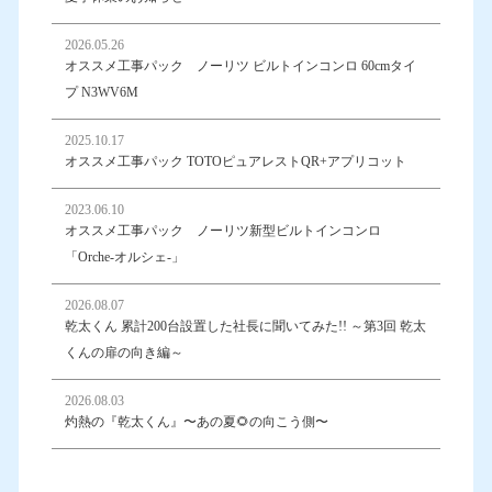
2026.05.26
オススメ工事パック ノーリツ ビルトインコンロ 60cmタイ
プ N3WV6M
2025.10.17
オススメ工事パック TOTOピュアレストQR+アプリコット
2023.06.10
オススメ工事パック ノーリツ新型ビルトインコンロ
「Orche-オルシェ-」
2026.08.07
乾太くん 累計200台設置した社長に聞いてみた!! ～第3回 乾太
くんの扉の向き編～
2026.08.03
灼熱の『乾太くん』〜あの夏🌻の向こう側〜