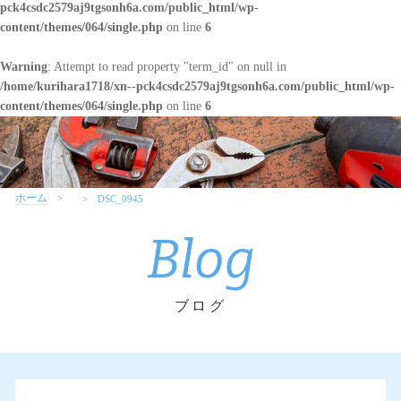
pck4csdc2579aj9tgsonh6a.com/public_html/wp-
content/themes/064/single.php
on line
6
Warning
: Attempt to read property "term_id" on null in
/home/kurihara1718/xn--pck4csdc2579aj9tgsonh6a.com/public_html/wp-
content/themes/064/single.php
on line
6
ホーム
DSC_0945
Blog
ブログ