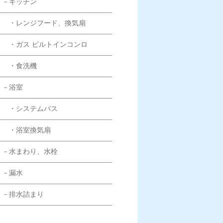
－キッチン
・レンジフード、換気扇
・ガス ビルトインコンロ
・食洗機
－浴室
・システムバス
・浴室換気扇
－水まわり、水栓
－漏水
－排水詰まり