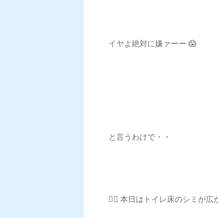
イヤよ絶対に嫌ァーー 😱
と言うわけで・・
💁‍♀️ 本日はトイレ床のシミ