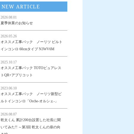
NEW ARTICLE
2026.08.01
夏季休業のお知らせ
2026.05.26
オススメ工事パック ノーリツ ビルト
インコンロ 60cmタイプ N3WV6M
2025.10.17
オススメ工事パック TOTOピュアレス
トQR+アプリコット
2023.06.10
オススメ工事パック ノーリツ新型ビ
ルトインコンロ「Orche-オルシェ-」
2026.08.07
乾太くん 累計200台設置した社長に聞
いてみた!! ～第3回 乾太くんの扉の向