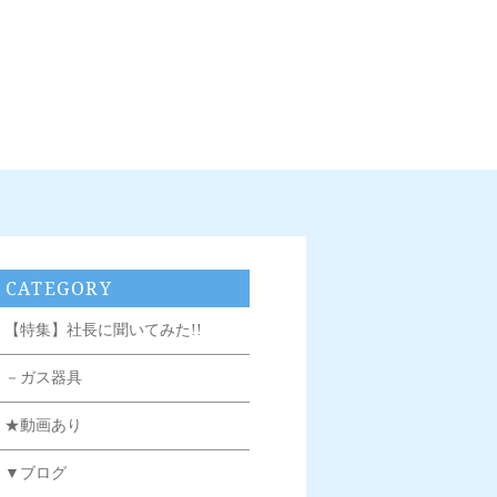
CATEGORY
【特集】社長に聞いてみた!!
－ガス器具
★動画あり
▼ブログ