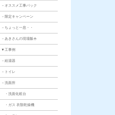
－オススメ工事パック
－限定キャンペーン
－ちょっと一息・・
－あきさんの現場飯🍚
▼工事例
－給湯器
－トイレ
－洗面所
・洗面化粧台
・ガス 衣類乾燥機