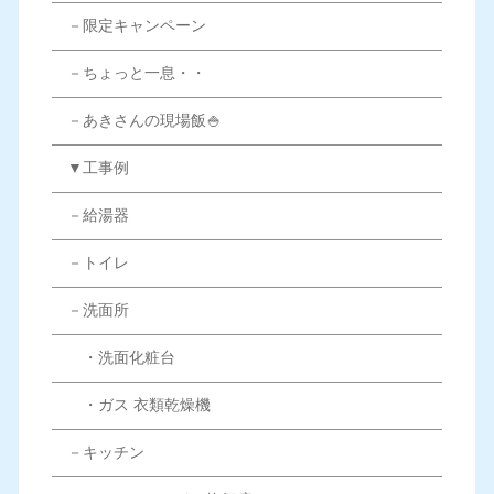
－限定キャンペーン
－ちょっと一息・・
－あきさんの現場飯🍚
▼工事例
－給湯器
－トイレ
－洗面所
・洗面化粧台
・ガス 衣類乾燥機
－キッチン