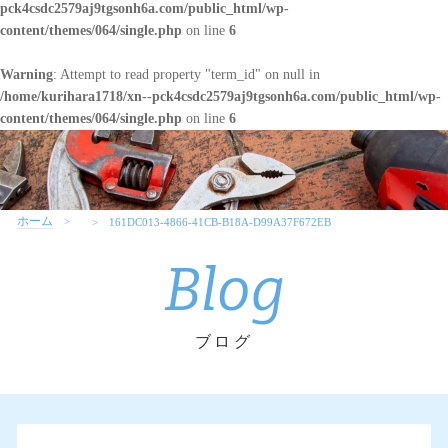
pck4csdc2579aj9tgsonh6a.com/public_html/wp-
content/themes/064/single.php
on line
6
Warning
: Attempt to read property "term_id" on null in
/home/kurihara1718/xn--pck4csdc2579aj9tgsonh6a.com/public_html/wp-
content/themes/064/single.php
on line
6
ホーム
161DC013-4866-41CB-B18A-D99A37F672EB
Blog
ブログ