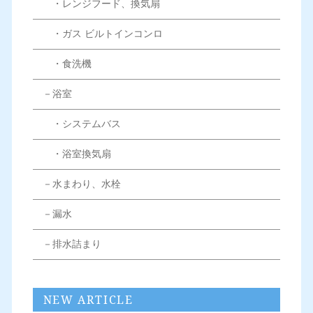
・レンジフード、換気扇
・ガス ビルトインコンロ
・食洗機
－浴室
・システムバス
・浴室換気扇
－水まわり、水栓
－漏水
－排水詰まり
NEW ARTICLE