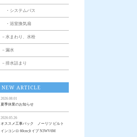
・システムバス
・浴室換気扇
－水まわり、水栓
－漏水
－排水詰まり
NEW ARTICLE
2026.08.01
夏季休業のお知らせ
2026.05.26
オススメ工事パック ノーリツ ビルト
インコンロ 60cmタイプ N3WV6M