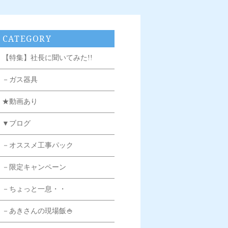
CATEGORY
【特集】社長に聞いてみた!!
－ガス器具
★動画あり
▼ブログ
－オススメ工事パック
－限定キャンペーン
－ちょっと一息・・
－あきさんの現場飯🍚