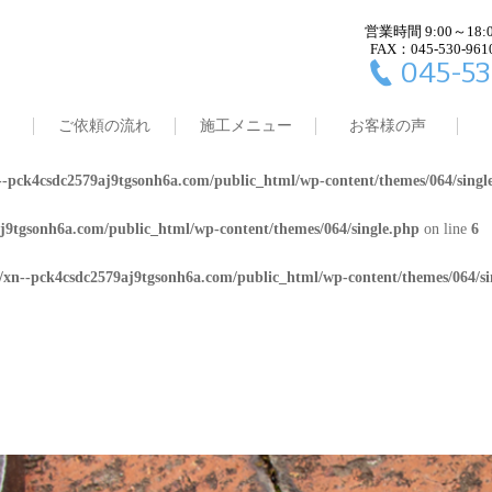
営業時間 9:00～18:
j9tgsonh6a.com/public_html/wp-content/themes/064/single.php
on line
4
FAX：045-530-961
045-53
8/xn--pck4csdc2579aj9tgsonh6a.com/public_html/wp-content/themes/064/
ご依頼の流れ
施工メニュー
お客様の声
j9tgsonh6a.com/public_html/wp-content/themes/064/single.php
on line
5
-pck4csdc2579aj9tgsonh6a.com/public_html/wp-content/themes/064/singl
j9tgsonh6a.com/public_html/wp-content/themes/064/single.php
on line
6
/xn--pck4csdc2579aj9tgsonh6a.com/public_html/wp-content/themes/064/si