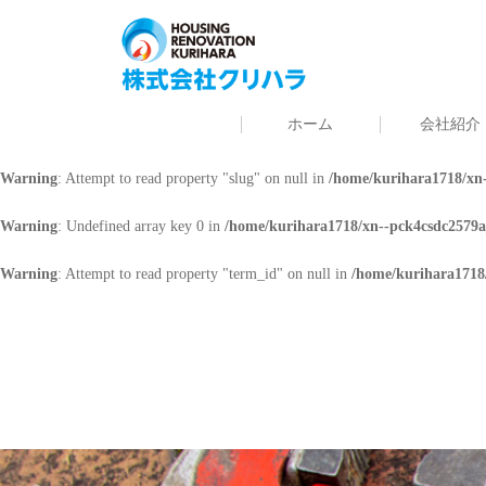
Warning
: Undefined array key 0 in
/home/kurihara1718/xn--pck4csdc2579a
Warning
: Attempt to read property "cat_name" on null in
/home/kurihara171
ホーム
会社紹介
Warning
: Undefined array key 0 in
/home/kurihara1718/xn--pck4csdc2579a
Warning
: Attempt to read property "slug" on null in
/home/kurihara1718/xn-
Warning
: Undefined array key 0 in
/home/kurihara1718/xn--pck4csdc2579a
Warning
: Attempt to read property "term_id" on null in
/home/kurihara1718