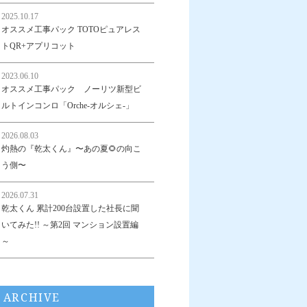
2025.10.17
オススメ工事パック TOTOピュアレス
トQR+アプリコット
2023.06.10
オススメ工事パック ノーリツ新型ビ
ルトインコンロ「Orche-オルシェ-」
2026.08.03
灼熱の『乾太くん』〜あの夏🌻の向こ
う側〜
2026.07.31
乾太くん 累計200台設置した社長に聞
いてみた!! ～第2回 マンション設置編
～
ARCHIVE