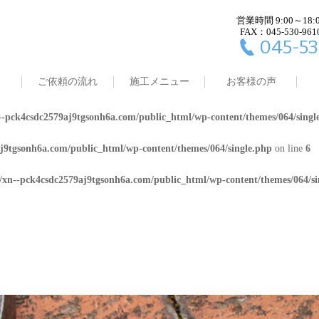
営業時間 9:00～18:
j9tgsonh6a.com/public_html/wp-content/themes/064/single.php
on line
4
FAX：045-530-961
045-53
8/xn--pck4csdc2579aj9tgsonh6a.com/public_html/wp-content/themes/064/
ご依頼の流れ
施工メニュー
お客様の声
j9tgsonh6a.com/public_html/wp-content/themes/064/single.php
on line
5
-pck4csdc2579aj9tgsonh6a.com/public_html/wp-content/themes/064/singl
j9tgsonh6a.com/public_html/wp-content/themes/064/single.php
on line
6
/xn--pck4csdc2579aj9tgsonh6a.com/public_html/wp-content/themes/064/si