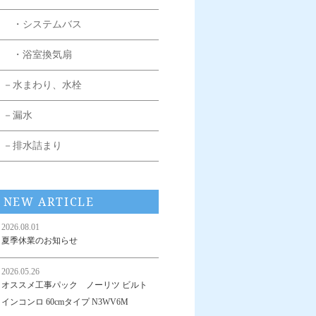
・システムバス
・浴室換気扇
－水まわり、水栓
－漏水
－排水詰まり
NEW ARTICLE
2026.08.01
夏季休業のお知らせ
2026.05.26
オススメ工事パック ノーリツ ビルト
インコンロ 60cmタイプ N3WV6M