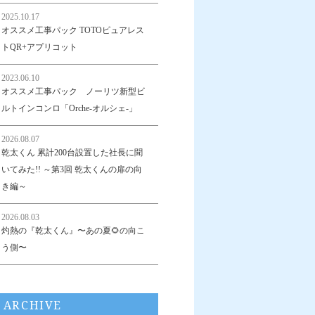
2025.10.17
オススメ工事パック TOTOピュアレス
トQR+アプリコット
2023.06.10
オススメ工事パック ノーリツ新型ビ
ルトインコンロ「Orche-オルシェ-」
2026.08.07
乾太くん 累計200台設置した社長に聞
いてみた!! ～第3回 乾太くんの扉の向
き編～
2026.08.03
灼熱の『乾太くん』〜あの夏🌻の向こ
う側〜
ARCHIVE