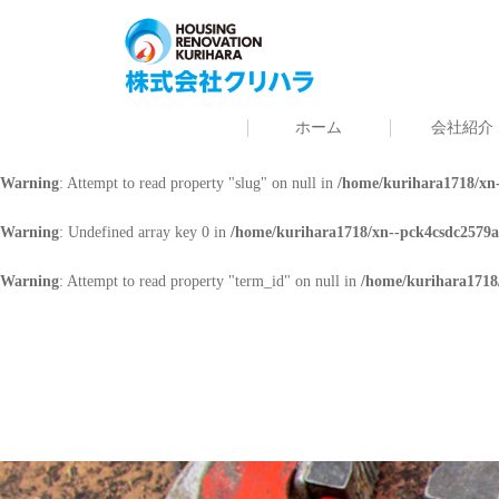
Warning
: Undefined array key 0 in
/home/kurihara1718/xn--pck4csdc2579a
Warning
: Attempt to read property "cat_name" on null in
/home/kurihara171
ホーム
会社紹介
Warning
: Undefined array key 0 in
/home/kurihara1718/xn--pck4csdc2579a
Warning
: Attempt to read property "slug" on null in
/home/kurihara1718/xn-
Warning
: Undefined array key 0 in
/home/kurihara1718/xn--pck4csdc2579a
Warning
: Attempt to read property "term_id" on null in
/home/kurihara1718