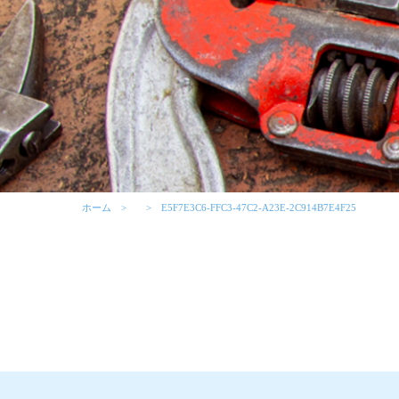
ホーム
E5F7E3C6-FFC3-47C2-A23E-2C914B7E4F25