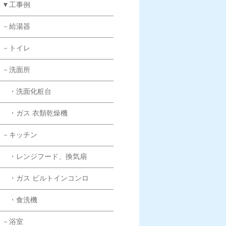
▼工事例
－給湯器
－トイレ
－洗面所
・洗面化粧台
・ガス 衣類乾燥機
－キッチン
・レンジフード、換気扇
・ガス ビルトインコンロ
・食洗機
－浴室