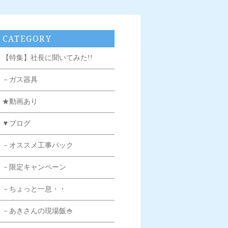
CATEGORY
【特集】社長に聞いてみた!!
－ガス器具
★動画あり
▼ブログ
－オススメ工事パック
－限定キャンペーン
－ちょっと一息・・
－あきさんの現場飯🍚