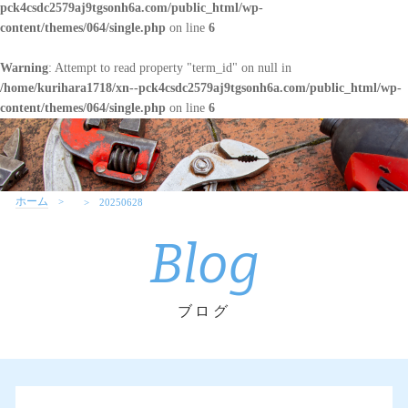
pck4csdc2579aj9tgsonh6a.com/public_html/wp-
content/themes/064/single.php
on line
6
Warning
: Attempt to read property "term_id" on null in
/home/kurihara1718/xn--pck4csdc2579aj9tgsonh6a.com/public_html/wp-
content/themes/064/single.php
on line
6
ホーム
20250628
Blog
ブログ