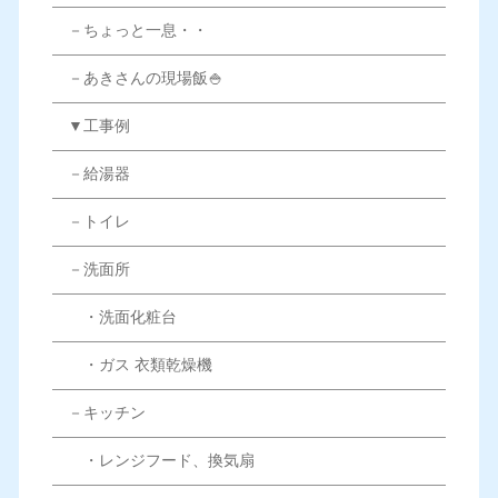
－ちょっと一息・・
－あきさんの現場飯🍚
▼工事例
－給湯器
－トイレ
－洗面所
・洗面化粧台
・ガス 衣類乾燥機
－キッチン
・レンジフード、換気扇