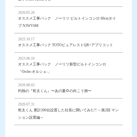
2026.05.26
オススメ工事パック ノーリツ ビルトインコンロ 60cmタイ
プ N3WV6M
2025.10.17
オススメ工事パック TOTOピュアレストQR+アプリコット
2023.06.10
オススメ工事パック ノーリツ新型ビルトインコンロ
「Orche-オルシェ-」
2026.08.03
灼熱の『乾太くん』〜あの夏🌻の向こう側〜
2026.07.31
乾太くん 累計200台設置した社長に聞いてみた!! ～第2回 マン
ション設置編～