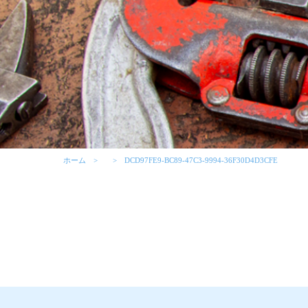
ホーム
DCD97FE9-BC89-47C3-9994-36F30D4D3CFE