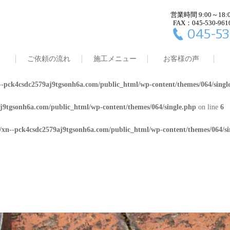
営業時間 9:00～18:
j9tgsonh6a.com/public_html/wp-content/themes/064/single.php
on line
4
FAX：045-530-961
045-53
8/xn--pck4csdc2579aj9tgsonh6a.com/public_html/wp-content/themes/064/
ご依頼の流れ
施工メニュー
お客様の声
j9tgsonh6a.com/public_html/wp-content/themes/064/single.php
on line
5
-pck4csdc2579aj9tgsonh6a.com/public_html/wp-content/themes/064/singl
j9tgsonh6a.com/public_html/wp-content/themes/064/single.php
on line
6
/xn--pck4csdc2579aj9tgsonh6a.com/public_html/wp-content/themes/064/si