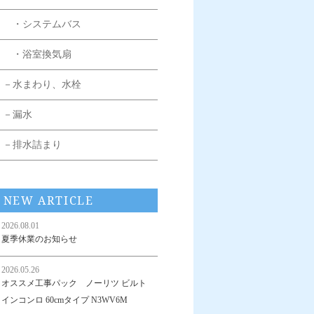
・システムバス
・浴室換気扇
－水まわり、水栓
－漏水
－排水詰まり
NEW ARTICLE
2026.08.01
夏季休業のお知らせ
2026.05.26
オススメ工事パック ノーリツ ビルト
インコンロ 60cmタイプ N3WV6M