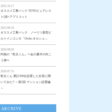
2025.10.17
オススメ工事パック TOTOピュアレス
トQR+アプリコット
2023.06.10
オススメ工事パック ノーリツ新型ビ
ルトインコンロ「Orche-オルシェ-」
2026.08.03
灼熱の『乾太くん』〜あの夏🌻の向こ
う側〜
2026.07.31
乾太くん 累計200台設置した社長に聞
いてみた!! ～第2回 マンション設置編
～
ARCHIVE