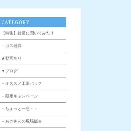
CATEGORY
【特集】社長に聞いてみた!!
－ガス器具
★動画あり
▼ブログ
－オススメ工事パック
－限定キャンペーン
－ちょっと一息・・
－あきさんの現場飯🍚