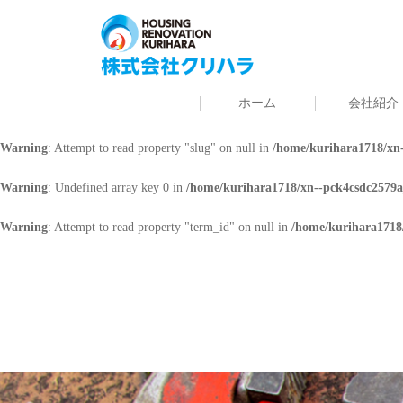
Warning
: Undefined array key 0 in
/home/kurihara1718/xn--pck4csdc2579a
Warning
: Attempt to read property "cat_name" on null in
/home/kurihara171
ホーム
会社紹介
Warning
: Undefined array key 0 in
/home/kurihara1718/xn--pck4csdc2579a
Warning
: Attempt to read property "slug" on null in
/home/kurihara1718/xn-
Warning
: Undefined array key 0 in
/home/kurihara1718/xn--pck4csdc2579a
Warning
: Attempt to read property "term_id" on null in
/home/kurihara1718