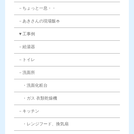
－ちょっと一息・・
－あきさんの現場飯🍚
▼工事例
－給湯器
－トイレ
－洗面所
・洗面化粧台
・ガス 衣類乾燥機
－キッチン
・レンジフード、換気扇