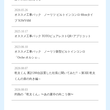
2026.05.26
オススメ工事パック ノーリツ ビルトインコンロ 60cmタイ
プ N3WV6M
2025.10.17
オススメ工事パック TOTOピュアレストQR+アプリコット
2023.06.10
オススメ工事パック ノーリツ新型ビルトインコンロ
「Orche-オルシェ-」
2026.08.07
乾太くん 累計200台設置した社長に聞いてみた!! ～第3回 乾太
くんの扉の向き編～
2026.08.03
灼熱の『乾太くん』〜あの夏🌻の向こう側〜