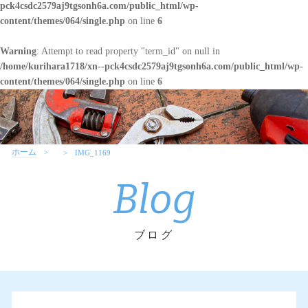
pck4csdc2579aj9tgsonh6a.com/public_html/wp-
content/themes/064/single.php
on line
6
Warning
: Attempt to read property "term_id" on null in
/home/kurihara1718/xn--pck4csdc2579aj9tgsonh6a.com/public_html/wp-
content/themes/064/single.php
on line
6
ホーム
IMG_1169
Blog
ブログ