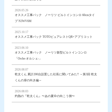
2026.05.26
オススメ工事パック ノーリツ ビルトインコンロ 60cmタイ
プ N3WV6M
2025.10.17
オススメ工事パック TOTOピュアレストQR+アプリコット
2023.06.10
オススメ工事パック ノーリツ新型ビルトインコンロ
「Orche-オルシェ-」
2026.08.07
乾太くん 累計200台設置した社長に聞いてみた!! ～第3回 乾太
くんの扉の向き編～
2026.08.03
灼熱の『乾太くん』〜あの夏🌻の向こう側〜