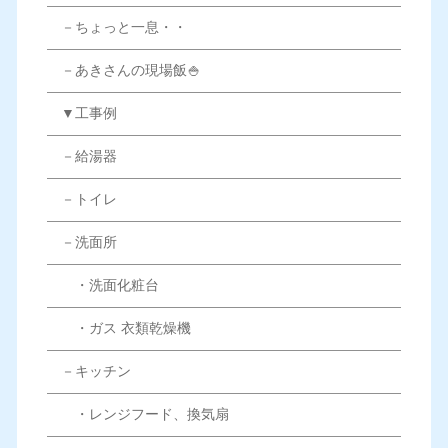
－ちょっと一息・・
－あきさんの現場飯🍚
▼工事例
－給湯器
－トイレ
－洗面所
・洗面化粧台
・ガス 衣類乾燥機
－キッチン
・レンジフード、換気扇