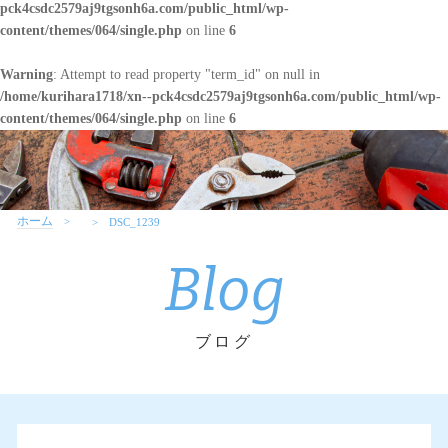
pck4csdc2579aj9tgsonh6a.com/public_html/wp-
content/themes/064/single.php
on line
6
Warning
: Attempt to read property "term_id" on null in
/home/kurihara1718/xn--pck4csdc2579aj9tgsonh6a.com/public_html/wp-
content/themes/064/single.php
on line
6
ホーム
DSC_1239
Blog
ブログ