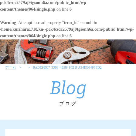
pck4csdc2579aj9tgsonh6a.com/public_html/wp-
content/themes/064/single.php
on line
6
Warning
: Attempt to read property "term_id" on null in
/home/kurihara1718/xn--pck4csdc2579aj9tgsonh6a.com/public_html/wp-
content/themes/064/single.php
on line
6
ホーム
8ADE9DC7-3383-4EB9-9C1B-A94BB0498FD2
Blog
ブログ