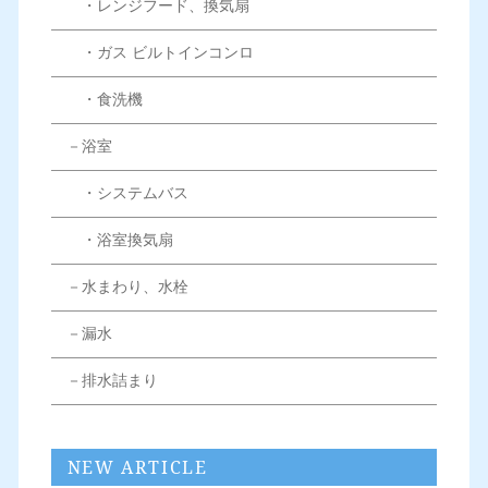
・レンジフード、換気扇
・ガス ビルトインコンロ
・食洗機
－浴室
・システムバス
・浴室換気扇
－水まわり、水栓
－漏水
－排水詰まり
NEW ARTICLE