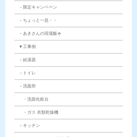
－限定キャンペーン
－ちょっと一息・・
－あきさんの現場飯🍚
▼工事例
－給湯器
－トイレ
－洗面所
・洗面化粧台
・ガス 衣類乾燥機
－キッチン