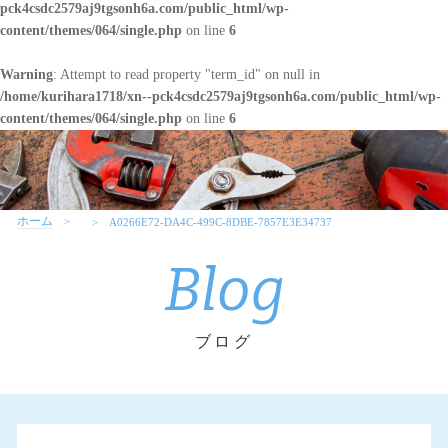
pck4csdc2579aj9tgsonh6a.com/public_html/wp-
content/themes/064/single.php
on line
6
Warning
: Attempt to read property "term_id" on null in
/home/kurihara1718/xn--pck4csdc2579aj9tgsonh6a.com/public_html/wp-
content/themes/064/single.php
on line
6
ホーム
A0266E72-DA4C-499C-8DBE-7857E3E34737
Blog
ブログ