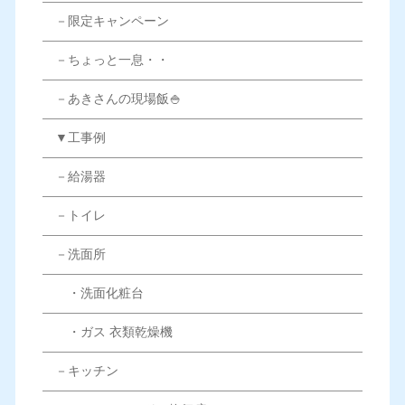
－限定キャンペーン
－ちょっと一息・・
－あきさんの現場飯🍚
▼工事例
－給湯器
－トイレ
－洗面所
・洗面化粧台
・ガス 衣類乾燥機
－キッチン