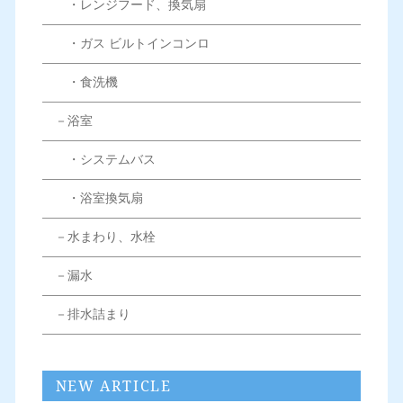
・レンジフード、換気扇
・ガス ビルトインコンロ
・食洗機
－浴室
・システムバス
・浴室換気扇
－水まわり、水栓
－漏水
－排水詰まり
NEW ARTICLE