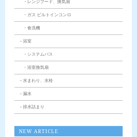
・レンジフード、換気扇
・ガス ビルトインコンロ
・食洗機
－浴室
・システムバス
・浴室換気扇
－水まわり、水栓
－漏水
－排水詰まり
NEW ARTICLE