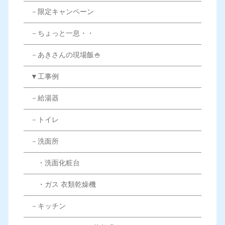
－限定キャンペーン
－ちょっと一息・・
－あきさんの現場飯🍚
▼工事例
－給湯器
－トイレ
－洗面所
・洗面化粧台
・ガス 衣類乾燥機
－キッチン