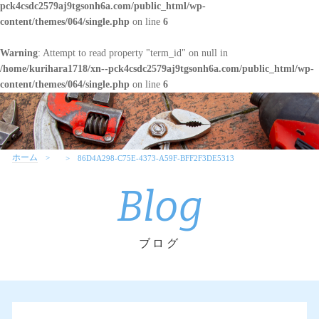
pck4csdc2579aj9tgsonh6a.com/public_html/wp-
content/themes/064/single.php
on line
6
Warning
: Attempt to read property "term_id" on null in
/home/kurihara1718/xn--pck4csdc2579aj9tgsonh6a.com/public_html/wp-
content/themes/064/single.php
on line
6
ホーム
86D4A298-C75E-4373-A59F-BFF2F3DE5313
Blog
ブログ