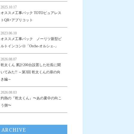
2025.10.17
オススメ工事パック TOTOピュアレス
トQR+アプリコット
2023.06.10
オススメ工事パック ノーリツ新型ビ
ルトインコンロ「Orche-オルシェ-」
2026.08.07
乾太くん 累計200台設置した社長に聞
いてみた!! ～第3回 乾太くんの扉の向
き編～
2026.08.03
灼熱の『乾太くん』〜あの夏🌻の向こ
う側〜
ARCHIVE