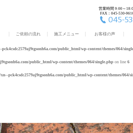
営業時間 9:00～18:
j9tgsonh6a.com/public_html/wp-content/themes/064/single.php
on line
4
FAX：045-530-961
045-53
8/xn--pck4csdc2579aj9tgsonh6a.com/public_html/wp-content/themes/064/
ご依頼の流れ
施工メニュー
お客様の声
j9tgsonh6a.com/public_html/wp-content/themes/064/single.php
on line
5
-pck4csdc2579aj9tgsonh6a.com/public_html/wp-content/themes/064/singl
j9tgsonh6a.com/public_html/wp-content/themes/064/single.php
on line
6
/xn--pck4csdc2579aj9tgsonh6a.com/public_html/wp-content/themes/064/si