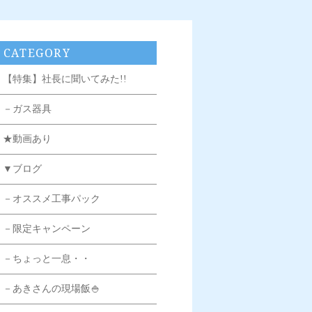
CATEGORY
【特集】社長に聞いてみた!!
－ガス器具
★動画あり
▼ブログ
－オススメ工事パック
－限定キャンペーン
－ちょっと一息・・
－あきさんの現場飯🍚