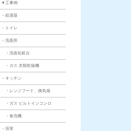
▼工事例
－給湯器
－トイレ
－洗面所
・洗面化粧台
・ガス 衣類乾燥機
－キッチン
・レンジフード、換気扇
・ガス ビルトインコンロ
・食洗機
－浴室