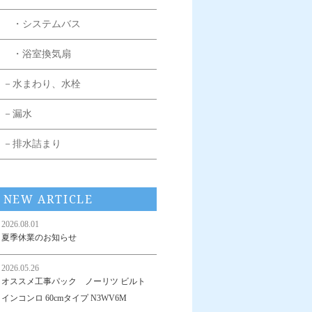
・システムバス
・浴室換気扇
－水まわり、水栓
－漏水
－排水詰まり
NEW ARTICLE
2026.08.01
夏季休業のお知らせ
2026.05.26
オススメ工事パック ノーリツ ビルト
インコンロ 60cmタイプ N3WV6M