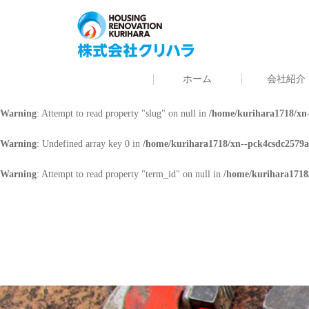
Warning
: Undefined array key 0 in
/home/kurihara1718/xn--pck4csdc2579a
Warning
: Attempt to read property "cat_name" on null in
/home/kurihara171
ホーム
会社紹介
Warning
: Undefined array key 0 in
/home/kurihara1718/xn--pck4csdc2579a
Warning
: Attempt to read property "slug" on null in
/home/kurihara1718/xn-
Warning
: Undefined array key 0 in
/home/kurihara1718/xn--pck4csdc2579a
Warning
: Attempt to read property "term_id" on null in
/home/kurihara1718