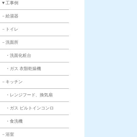
▼工事例
－給湯器
－トイレ
－洗面所
・洗面化粧台
・ガス 衣類乾燥機
－キッチン
・レンジフード、換気扇
・ガス ビルトインコンロ
・食洗機
－浴室