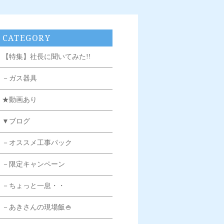
CATEGORY
【特集】社長に聞いてみた!!
－ガス器具
★動画あり
▼ブログ
－オススメ工事パック
－限定キャンペーン
－ちょっと一息・・
－あきさんの現場飯🍚