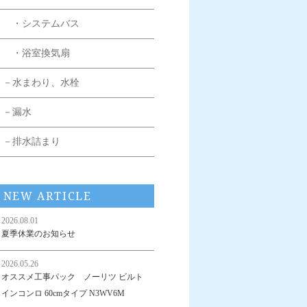
・システムバス
・浴室換気扇
－水まわり、水栓
－漏水
－排水詰まり
NEW ARTICLE
2026.08.01
夏季休業のお知らせ
2026.05.26
オススメ工事パック ノーリツ ビルト
インコンロ 60cmタイプ N3WV6M