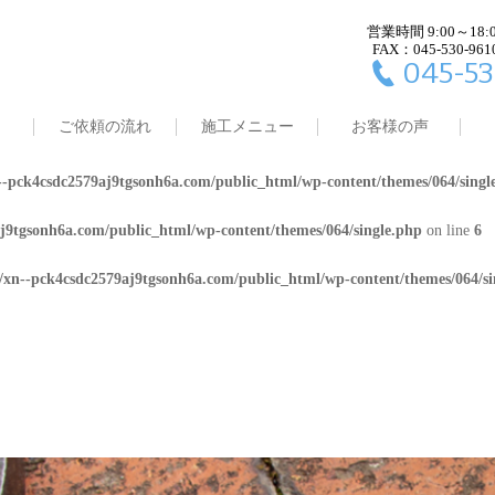
営業時間 9:00～18:
j9tgsonh6a.com/public_html/wp-content/themes/064/single.php
on line
4
FAX：045-530-961
045-53
8/xn--pck4csdc2579aj9tgsonh6a.com/public_html/wp-content/themes/064/
ご依頼の流れ
施工メニュー
お客様の声
j9tgsonh6a.com/public_html/wp-content/themes/064/single.php
on line
5
-pck4csdc2579aj9tgsonh6a.com/public_html/wp-content/themes/064/singl
j9tgsonh6a.com/public_html/wp-content/themes/064/single.php
on line
6
/xn--pck4csdc2579aj9tgsonh6a.com/public_html/wp-content/themes/064/si