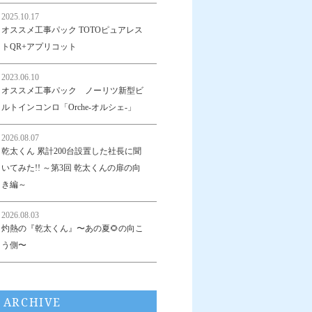
2025.10.17
オススメ工事パック TOTOピュアレス
トQR+アプリコット
2023.06.10
オススメ工事パック ノーリツ新型ビ
ルトインコンロ「Orche-オルシェ-」
2026.08.07
乾太くん 累計200台設置した社長に聞
いてみた!! ～第3回 乾太くんの扉の向
き編～
2026.08.03
灼熱の『乾太くん』〜あの夏🌻の向こ
う側〜
ARCHIVE