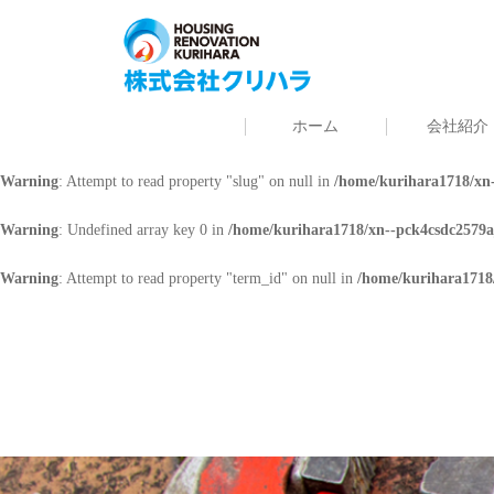
Warning
: Undefined array key 0 in
/home/kurihara1718/xn--pck4csdc2579a
Warning
: Attempt to read property "cat_name" on null in
/home/kurihara171
ホーム
会社紹介
Warning
: Undefined array key 0 in
/home/kurihara1718/xn--pck4csdc2579a
Warning
: Attempt to read property "slug" on null in
/home/kurihara1718/xn-
Warning
: Undefined array key 0 in
/home/kurihara1718/xn--pck4csdc2579a
Warning
: Attempt to read property "term_id" on null in
/home/kurihara1718