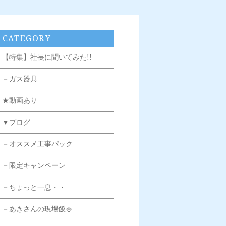
CATEGORY
【特集】社長に聞いてみた!!
－ガス器具
★動画あり
▼ブログ
－オススメ工事パック
－限定キャンペーン
－ちょっと一息・・
－あきさんの現場飯🍚