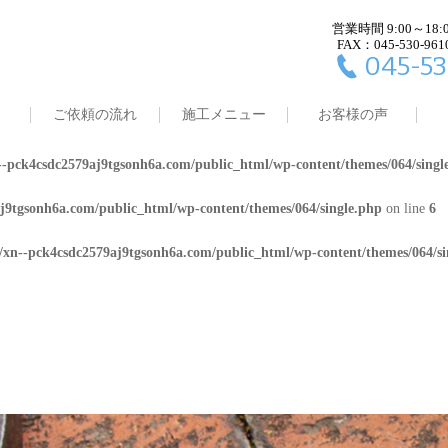
営業時間 9:00～18:
j9tgsonh6a.com/public_html/wp-content/themes/064/single.php
on line
4
FAX：045-530-961
045-53
8/xn--pck4csdc2579aj9tgsonh6a.com/public_html/wp-content/themes/064/
ご依頼の流れ
施工メニュー
お客様の声
j9tgsonh6a.com/public_html/wp-content/themes/064/single.php
on line
5
-pck4csdc2579aj9tgsonh6a.com/public_html/wp-content/themes/064/singl
j9tgsonh6a.com/public_html/wp-content/themes/064/single.php
on line
6
/xn--pck4csdc2579aj9tgsonh6a.com/public_html/wp-content/themes/064/si