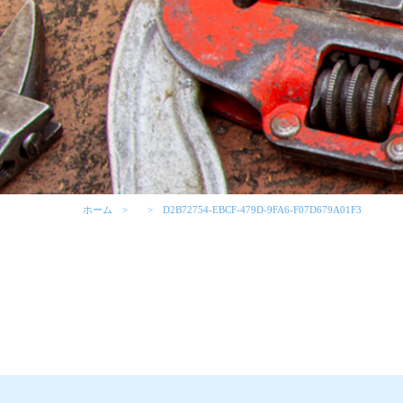
ホーム
D2B72754-EBCF-479D-9FA6-F07D679A01F3