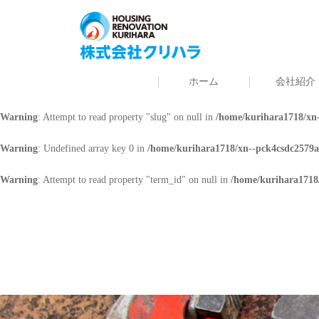
Warning
: Undefined array key 0 in
/home/kurihara1718/xn--pck4csdc2579a
Warning
: Attempt to read property "cat_name" on null in
/home/kurihara171
ホーム
会社紹介
Warning
: Undefined array key 0 in
/home/kurihara1718/xn--pck4csdc2579a
Warning
: Attempt to read property "slug" on null in
/home/kurihara1718/xn-
Warning
: Undefined array key 0 in
/home/kurihara1718/xn--pck4csdc2579a
Warning
: Attempt to read property "term_id" on null in
/home/kurihara1718