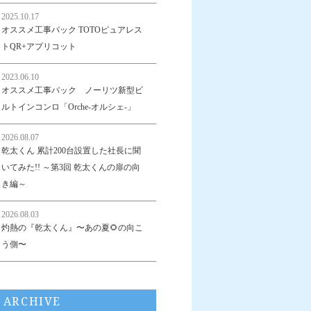
2025.10.17
オススメ工事パック TOTOピュアレス
トQR+アプリコット
2023.06.10
オススメ工事パック ノーリツ新型ビ
ルトインコンロ「Orche-オルシェ-」
2026.08.07
乾太くん 累計200台設置した社長に聞
いてみた!! ～第3回 乾太くんの扉の向
き編～
2026.08.03
灼熱の『乾太くん』〜あの夏🌻の向こ
う側〜
ARCHIVE