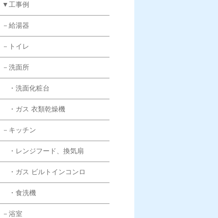
▼工事例
－給湯器
－トイレ
－洗面所
・洗面化粧台
・ガス 衣類乾燥機
－キッチン
・レンジフード、換気扇
・ガス ビルトインコンロ
・食洗機
－浴室