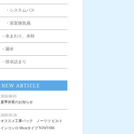
・システムバス
・浴室換気扇
－水まわり、水栓
－漏水
－排水詰まり
NEW ARTICLE
2026.08.01
夏季休業のお知らせ
2026.05.26
オススメ工事パック ノーリツ ビルト
インコンロ 60cmタイプ N3WV6M