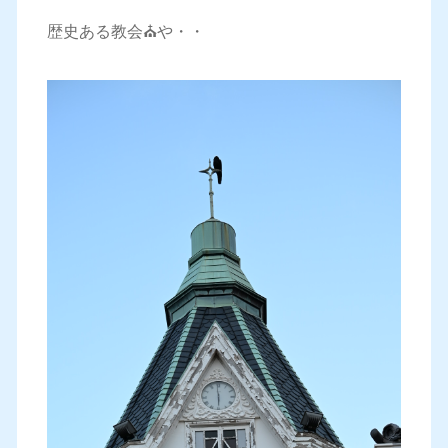
歴史ある教会⛪️や・・