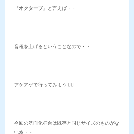
『
オクターブ
』と言えば・・
音程を上げるということなので・・
アゲアゲで行ってみよう 🙋‍♀️
今回の洗面化粧台は既存と同じサイズのものがな
い為・・