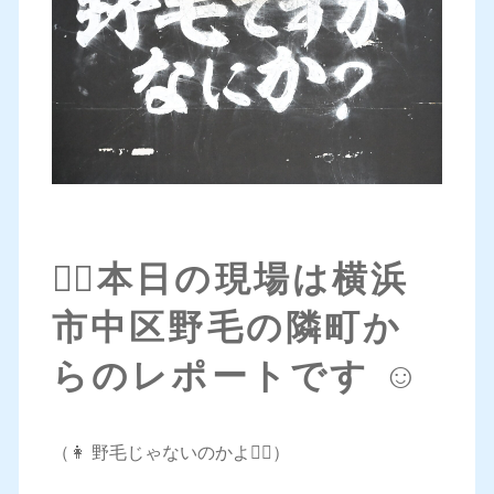
💁‍♀️本日の現場は横浜
市中区野毛の隣町か
らのレポートです ☺️
（👩 野毛じゃないのかよ🤦‍♀️）