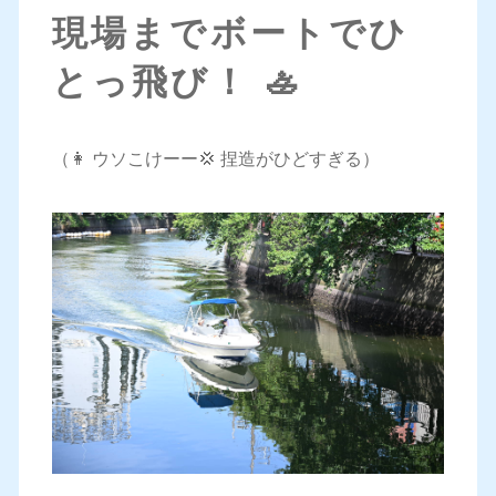
現場までボートでひ
とっ飛び！ 🚣
（👩 ウソこけーー💢 捏造がひどすぎる）