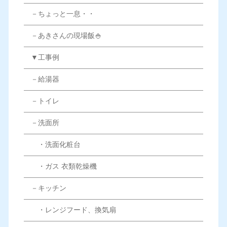
－ちょっと一息・・
－あきさんの現場飯🍚
▼工事例
－給湯器
－トイレ
－洗面所
・洗面化粧台
・ガス 衣類乾燥機
－キッチン
・レンジフード、換気扇