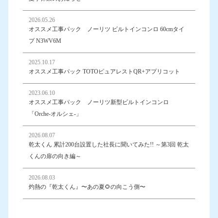
2026.05.26
オススメ工事パック ノーリツ ビルトインコンロ 60cmタイ
プ N3WV6M
2025.10.17
オススメ工事パック TOTOピュアレストQR+アプリコット
2023.06.10
オススメ工事パック ノーリツ新型ビルトインコンロ
「Orche-オルシェ-」
2026.08.07
乾太くん 累計200台設置した社長に聞いてみた!! ～第3回 乾太
くんの扉の向き編～
2026.08.03
灼熱の『乾太くん』〜あの夏🌻の向こう側〜