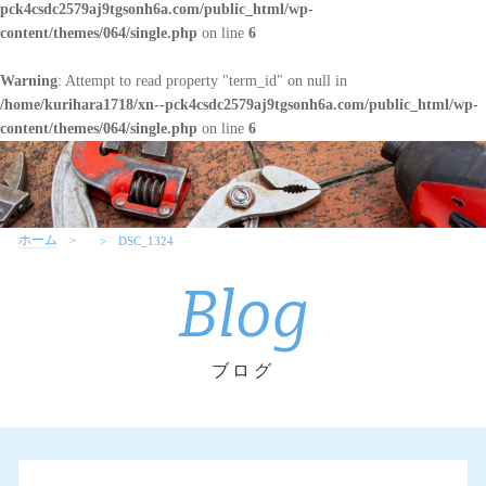
pck4csdc2579aj9tgsonh6a.com/public_html/wp-
content/themes/064/single.php
on line
6
Warning
: Attempt to read property "term_id" on null in
/home/kurihara1718/xn--pck4csdc2579aj9tgsonh6a.com/public_html/wp-
content/themes/064/single.php
on line
6
ホーム
DSC_1324
Blog
ブログ