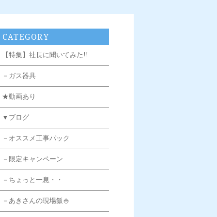
CATEGORY
【特集】社長に聞いてみた!!
－ガス器具
★動画あり
▼ブログ
－オススメ工事パック
－限定キャンペーン
－ちょっと一息・・
－あきさんの現場飯🍚