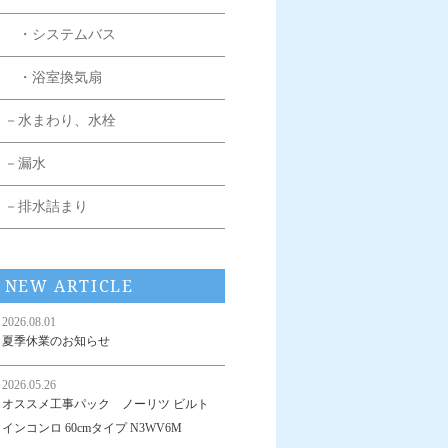
・システムバス
・浴室換気扇
－水まわり、水栓
－漏水
－排水詰まり
NEW ARTICLE
2026.08.01
夏季休業のお知らせ
2026.05.26
オススメ工事パック ノーリツ ビルト
インコンロ 60cmタイプ N3WV6M