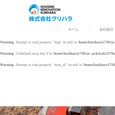
Warning
: Undefined array key 0 in
/home/kurihara1718/xn--pck4csdc2579a
Warning
: Attempt to read property "cat_name" on null in
/home/kurihara171
ホーム
会社紹介
Warning
: Undefined array key 0 in
/home/kurihara1718/xn--pck4csdc2579a
Warning
: Attempt to read property "slug" on null in
/home/kurihara1718/xn-
Warning
: Undefined array key 0 in
/home/kurihara1718/xn--pck4csdc2579a
Warning
: Attempt to read property "term_id" on null in
/home/kurihara1718