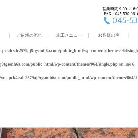
営業時間 9:00～18:
j9tgsonh6a.com/public_html/wp-content/themes/064/single.php
on line
4
FAX：045-530-961
045-53
8/xn--pck4csdc2579aj9tgsonh6a.com/public_html/wp-content/themes/064/
ご依頼の流れ
施工メニュー
お客様の声
j9tgsonh6a.com/public_html/wp-content/themes/064/single.php
on line
5
-pck4csdc2579aj9tgsonh6a.com/public_html/wp-content/themes/064/singl
j9tgsonh6a.com/public_html/wp-content/themes/064/single.php
on line
6
/xn--pck4csdc2579aj9tgsonh6a.com/public_html/wp-content/themes/064/si