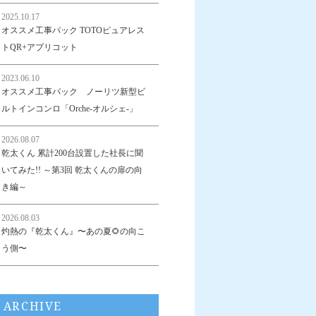
2025.10.17
オススメ工事パック TOTOピュアレス
トQR+アプリコット
2023.06.10
オススメ工事パック ノーリツ新型ビ
ルトインコンロ「Orche-オルシェ-」
2026.08.07
乾太くん 累計200台設置した社長に聞
いてみた!! ～第3回 乾太くんの扉の向
き編～
2026.08.03
灼熱の『乾太くん』〜あの夏🌻の向こ
う側〜
ARCHIVE