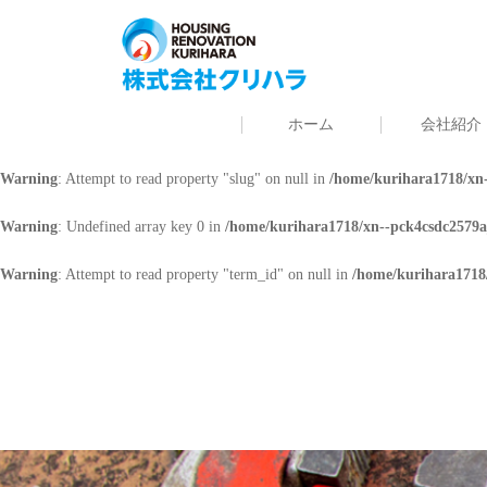
Warning
: Undefined array key 0 in
/home/kurihara1718/xn--pck4csdc2579a
Warning
: Attempt to read property "cat_name" on null in
/home/kurihara171
ホーム
会社紹介
Warning
: Undefined array key 0 in
/home/kurihara1718/xn--pck4csdc2579a
Warning
: Attempt to read property "slug" on null in
/home/kurihara1718/xn-
Warning
: Undefined array key 0 in
/home/kurihara1718/xn--pck4csdc2579a
Warning
: Attempt to read property "term_id" on null in
/home/kurihara1718