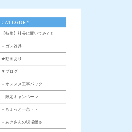
CATEGORY
【特集】社長に聞いてみた!!
－ガス器具
★動画あり
▼ブログ
－オススメ工事パック
－限定キャンペーン
－ちょっと一息・・
－あきさんの現場飯🍚