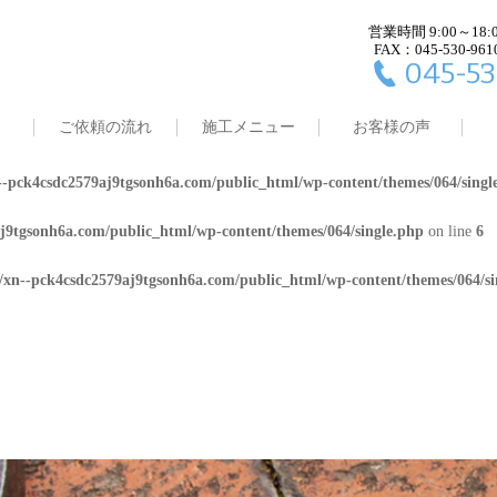
営業時間 9:00～18:
j9tgsonh6a.com/public_html/wp-content/themes/064/single.php
on line
4
FAX：045-530-961
045-53
8/xn--pck4csdc2579aj9tgsonh6a.com/public_html/wp-content/themes/064/
ご依頼の流れ
施工メニュー
お客様の声
j9tgsonh6a.com/public_html/wp-content/themes/064/single.php
on line
5
-pck4csdc2579aj9tgsonh6a.com/public_html/wp-content/themes/064/singl
j9tgsonh6a.com/public_html/wp-content/themes/064/single.php
on line
6
/xn--pck4csdc2579aj9tgsonh6a.com/public_html/wp-content/themes/064/si