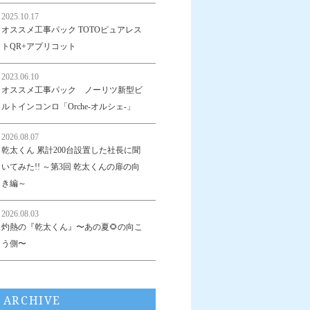
2025.10.17
オススメ工事パック TOTOピュアレス
トQR+アプリコット
2023.06.10
オススメ工事パック ノーリツ新型ビ
ルトインコンロ「Orche-オルシェ-」
2026.08.07
乾太くん 累計200台設置した社長に聞
いてみた!! ～第3回 乾太くんの扉の向
き編～
2026.08.03
灼熱の『乾太くん』〜あの夏🌻の向こ
う側〜
ARCHIVE