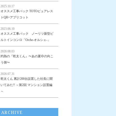
2025.10.17
オススメ工事パック TOTOピュアレス
トQR+アプリコット
2023.06.10
オススメ工事パック ノーリツ新型ビ
ルトインコンロ「Orche-オルシェ-」
2026.08.03
灼熱の『乾太くん』〜あの夏🌻の向こ
う側〜
2026.07.31
乾太くん 累計200台設置した社長に聞
いてみた!! ～第2回 マンション設置編
～
ARCHIVE