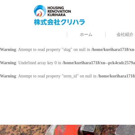
Warning
: Undefined array key 0 in
/home/kurihara1718/xn--pck4csdc2579a
Warning
: Attempt to read property "cat_name" on null in
/home/kurihara171
ホーム
会社紹介
Warning
: Undefined array key 0 in
/home/kurihara1718/xn--pck4csdc2579a
Warning
: Attempt to read property "slug" on null in
/home/kurihara1718/xn-
Warning
: Undefined array key 0 in
/home/kurihara1718/xn--pck4csdc2579a
Warning
: Attempt to read property "term_id" on null in
/home/kurihara1718