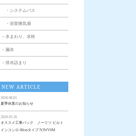
・システムバス
・浴室換気扇
－水まわり、水栓
－漏水
－排水詰まり
NEW ARTICLE
2026.08.01
夏季休業のお知らせ
2026.05.26
オススメ工事パック ノーリツ ビルト
インコンロ 60cmタイプ N3WV6M