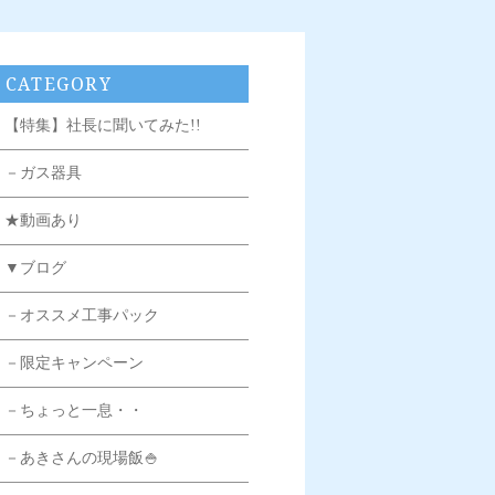
CATEGORY
【特集】社長に聞いてみた!!
－ガス器具
★動画あり
▼ブログ
－オススメ工事パック
－限定キャンペーン
－ちょっと一息・・
－あきさんの現場飯🍚