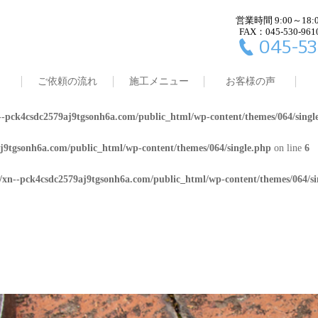
営業時間 9:00～18:
j9tgsonh6a.com/public_html/wp-content/themes/064/single.php
on line
4
FAX：045-530-961
045-53
8/xn--pck4csdc2579aj9tgsonh6a.com/public_html/wp-content/themes/064/
ご依頼の流れ
施工メニュー
お客様の声
j9tgsonh6a.com/public_html/wp-content/themes/064/single.php
on line
5
-pck4csdc2579aj9tgsonh6a.com/public_html/wp-content/themes/064/singl
j9tgsonh6a.com/public_html/wp-content/themes/064/single.php
on line
6
/xn--pck4csdc2579aj9tgsonh6a.com/public_html/wp-content/themes/064/si