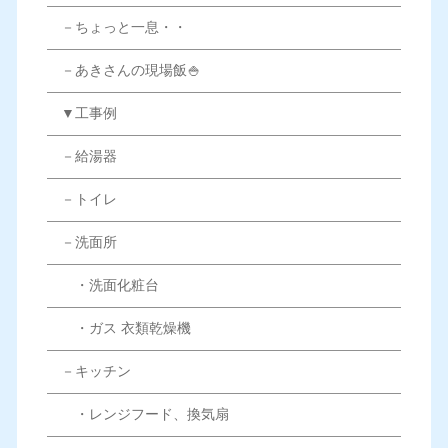
－ちょっと一息・・
－あきさんの現場飯🍚
▼工事例
－給湯器
－トイレ
－洗面所
・洗面化粧台
・ガス 衣類乾燥機
－キッチン
・レンジフード、換気扇