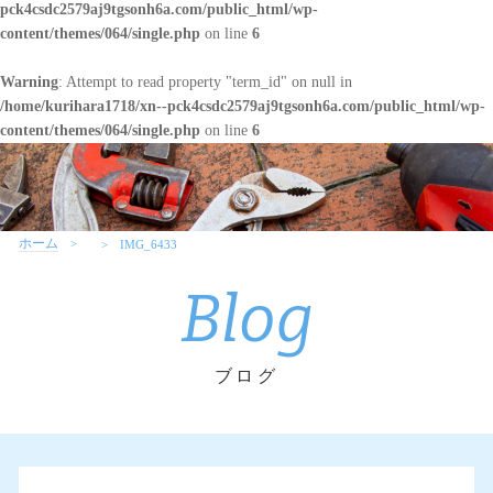
pck4csdc2579aj9tgsonh6a.com/public_html/wp-
content/themes/064/single.php
on line
6
Warning
: Attempt to read property "term_id" on null in
/home/kurihara1718/xn--pck4csdc2579aj9tgsonh6a.com/public_html/wp-
content/themes/064/single.php
on line
6
ホーム
IMG_6433
Blog
ブログ