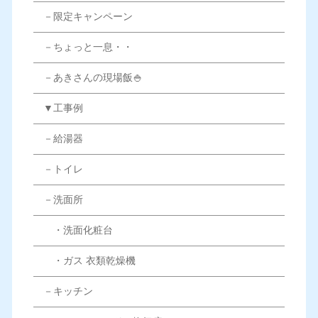
－限定キャンペーン
－ちょっと一息・・
－あきさんの現場飯🍚
▼工事例
－給湯器
－トイレ
－洗面所
・洗面化粧台
・ガス 衣類乾燥機
－キッチン