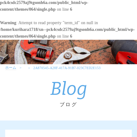
pck4csdc2579aj9tgsonh6a.com/public_html/wp-
content/themes/064/single.php
on line
6
Warning
: Attempt to read property "term_id" on null in
/home/kurihara1718/xn--pck4csdc2579aj9tgsonh6a.com/public_html/wp-
content/themes/064/single.php
on line
6
ホーム
2A870545-A28F-417A-91B7-023C7ED2E153
Blog
ブログ