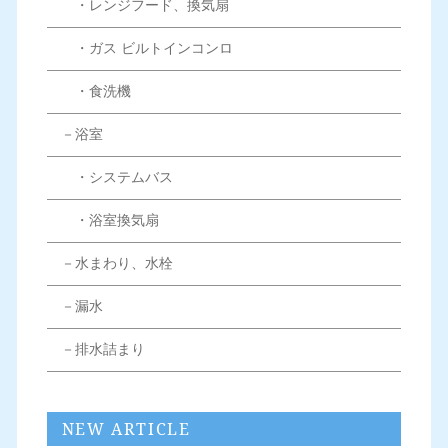
・レンジフード、換気扇
・ガス ビルトインコンロ
・食洗機
－浴室
・システムバス
・浴室換気扇
－水まわり、水栓
－漏水
－排水詰まり
NEW ARTICLE