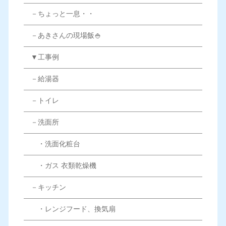
－ちょっと一息・・
－あきさんの現場飯🍚
▼工事例
－給湯器
－トイレ
－洗面所
・洗面化粧台
・ガス 衣類乾燥機
－キッチン
・レンジフード、換気扇