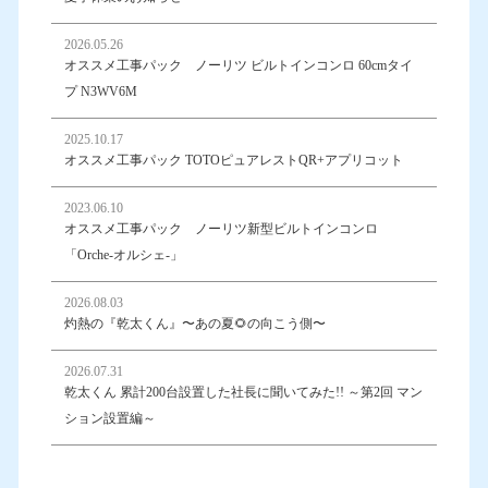
2026.05.26
オススメ工事パック ノーリツ ビルトインコンロ 60cmタイ
プ N3WV6M
2025.10.17
オススメ工事パック TOTOピュアレストQR+アプリコット
2023.06.10
オススメ工事パック ノーリツ新型ビルトインコンロ
「Orche-オルシェ-」
2026.08.03
灼熱の『乾太くん』〜あの夏🌻の向こう側〜
2026.07.31
乾太くん 累計200台設置した社長に聞いてみた!! ～第2回 マン
ション設置編～