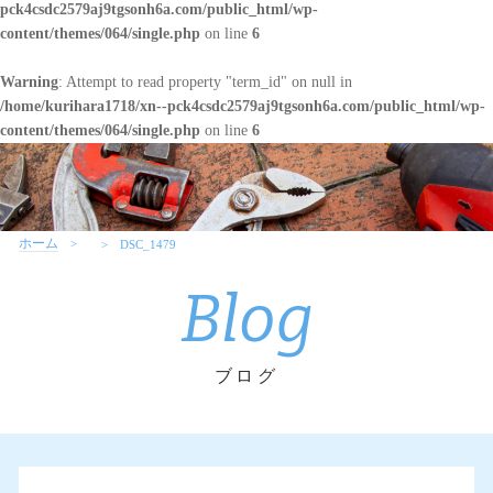
pck4csdc2579aj9tgsonh6a.com/public_html/wp-
content/themes/064/single.php
on line
6
Warning
: Attempt to read property "term_id" on null in
/home/kurihara1718/xn--pck4csdc2579aj9tgsonh6a.com/public_html/wp-
content/themes/064/single.php
on line
6
ホーム
DSC_1479
Blog
ブログ