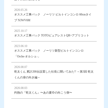
2026.05.26
オススメ工事パック ノーリツ ビルトインコンロ 60cmタイ
プ N3WV6M
2025.10.17
オススメ工事パック TOTOピュアレストQR+アプリコット
2023.06.10
オススメ工事パック ノーリツ新型ビルトインコンロ
「Orche-オルシェ-」
2026.08.07
乾太くん 累計200台設置した社長に聞いてみた!! ～第3回 乾太
くんの扉の向き編～
2026.08.03
灼熱の『乾太くん』〜あの夏🌻の向こう側〜