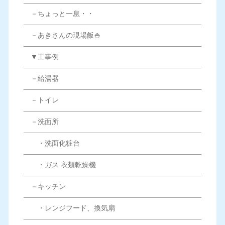
－ちょっと一息・・
－あきさんの現場飯🍚
▼工事例
－給湯器
－トイレ
－洗面所
・洗面化粧台
・ガス 衣類乾燥機
－キッチン
・レンジフード、換気扇