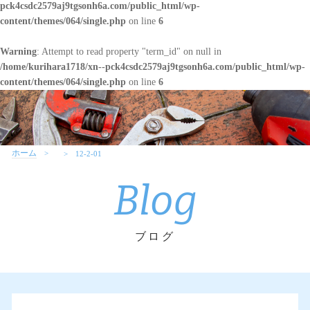
pck4csdc2579aj9tgsonh6a.com/public_html/wp-
content/themes/064/single.php
on line
6
Warning
: Attempt to read property "term_id" on null in
/home/kurihara1718/xn--pck4csdc2579aj9tgsonh6a.com/public_html/wp-
content/themes/064/single.php
on line
6
ホーム
12-2-01
Blog
ブログ