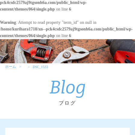
pck4csdc2579aj9tgsonh6a.com/public_html/wp-
content/themes/064/single.php
on line
6
Warning
: Attempt to read property "term_id" on null in
/home/kurihara1718/xn--pck4csdc2579aj9tgsonh6a.com/public_html/wp-
content/themes/064/single.php
on line
6
ホーム
DSC_1533
Blog
ブログ