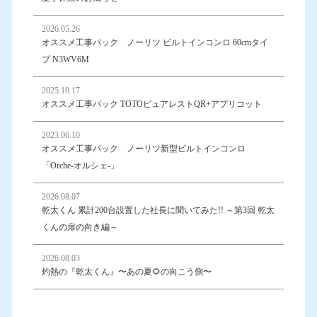
2026.05.26
オススメ工事パック ノーリツ ビルトインコンロ 60cmタイ
プ N3WV6M
2025.10.17
オススメ工事パック TOTOピュアレストQR+アプリコット
2023.06.10
オススメ工事パック ノーリツ新型ビルトインコンロ
「Orche-オルシェ-」
2026.08.07
乾太くん 累計200台設置した社長に聞いてみた!! ～第3回 乾太
くんの扉の向き編～
2026.08.03
灼熱の『乾太くん』〜あの夏🌻の向こう側〜