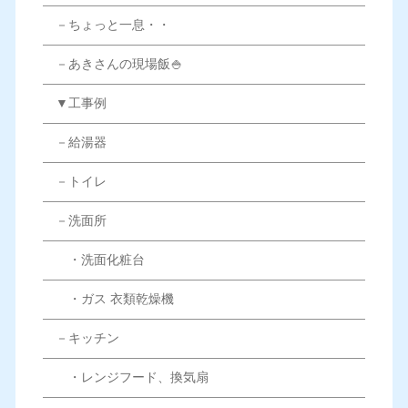
－ちょっと一息・・
－あきさんの現場飯🍚
▼工事例
－給湯器
－トイレ
－洗面所
・洗面化粧台
・ガス 衣類乾燥機
－キッチン
・レンジフード、換気扇