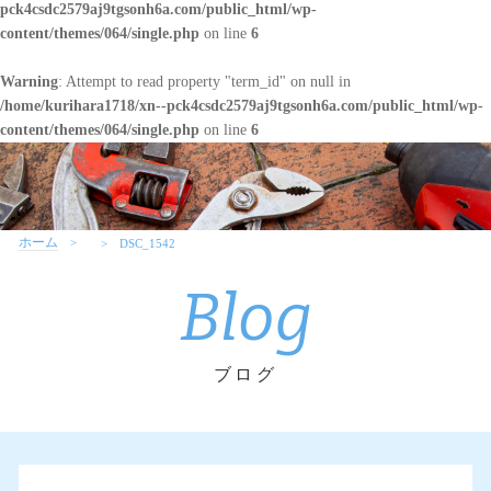
pck4csdc2579aj9tgsonh6a.com/public_html/wp-
content/themes/064/single.php
on line
6
Warning
: Attempt to read property "term_id" on null in
/home/kurihara1718/xn--pck4csdc2579aj9tgsonh6a.com/public_html/wp-
content/themes/064/single.php
on line
6
ホーム
DSC_1542
Blog
ブログ