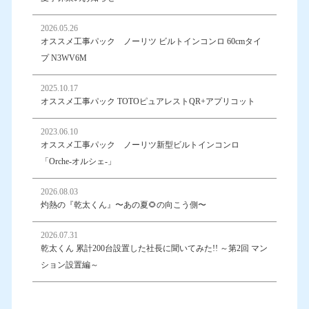
2026.05.26
オススメ工事パック ノーリツ ビルトインコンロ 60cmタイ
プ N3WV6M
2025.10.17
オススメ工事パック TOTOピュアレストQR+アプリコット
2023.06.10
オススメ工事パック ノーリツ新型ビルトインコンロ
「Orche-オルシェ-」
2026.08.03
灼熱の『乾太くん』〜あの夏🌻の向こう側〜
2026.07.31
乾太くん 累計200台設置した社長に聞いてみた!! ～第2回 マン
ション設置編～