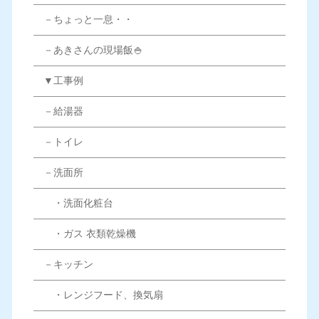
－ちょっと一息・・
－あきさんの現場飯🍚
▼工事例
－給湯器
－トイレ
－洗面所
・洗面化粧台
・ガス 衣類乾燥機
－キッチン
・レンジフード、換気扇