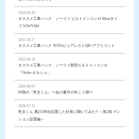
2026.05.26
オススメ工事パック ノーリツ ビルトインコンロ 60cmタイ
プ N3WV6M
2025.10.17
オススメ工事パック TOTOピュアレストQR+アプリコット
2023.06.10
オススメ工事パック ノーリツ新型ビルトインコンロ
「Orche-オルシェ-」
2026.08.03
灼熱の『乾太くん』〜あの夏🌻の向こう側〜
2026.07.31
乾太くん 累計200台設置した社長に聞いてみた!! ～第2回 マン
ション設置編～