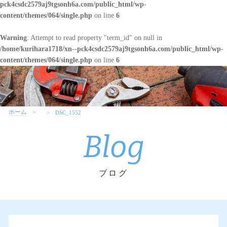
pck4csdc2579aj9tgsonh6a.com/public_html/wp-
content/themes/064/single.php
on line
6
Warning
: Attempt to read property "term_id" on null in
/home/kurihara1718/xn--pck4csdc2579aj9tgsonh6a.com/public_html/wp-
content/themes/064/single.php
on line
6
ホーム
DSC_1552
Blog
ブログ