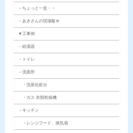
－ちょっと一息・・
－あきさんの現場飯🍚
▼工事例
－給湯器
－トイレ
－洗面所
・洗面化粧台
・ガス 衣類乾燥機
－キッチン
・レンジフード、換気扇