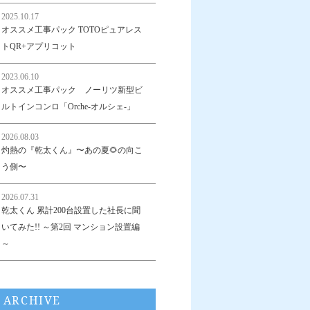
2025.10.17
オススメ工事パック TOTOピュアレス
トQR+アプリコット
2023.06.10
オススメ工事パック ノーリツ新型ビ
ルトインコンロ「Orche-オルシェ-」
2026.08.03
灼熱の『乾太くん』〜あの夏🌻の向こ
う側〜
2026.07.31
乾太くん 累計200台設置した社長に聞
いてみた!! ～第2回 マンション設置編
～
ARCHIVE