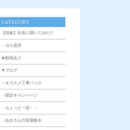
CATEGORY
【特集】社長に聞いてみた!!
－ガス器具
★動画あり
▼ブログ
－オススメ工事パック
－限定キャンペーン
－ちょっと一息・・
－あきさんの現場飯🍚