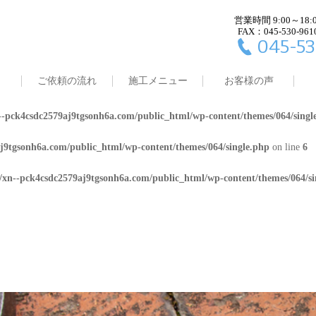
営業時間 9:00～18:
j9tgsonh6a.com/public_html/wp-content/themes/064/single.php
on line
4
FAX：045-530-961
045-53
8/xn--pck4csdc2579aj9tgsonh6a.com/public_html/wp-content/themes/064/
ご依頼の流れ
施工メニュー
お客様の声
j9tgsonh6a.com/public_html/wp-content/themes/064/single.php
on line
5
-pck4csdc2579aj9tgsonh6a.com/public_html/wp-content/themes/064/singl
j9tgsonh6a.com/public_html/wp-content/themes/064/single.php
on line
6
/xn--pck4csdc2579aj9tgsonh6a.com/public_html/wp-content/themes/064/si