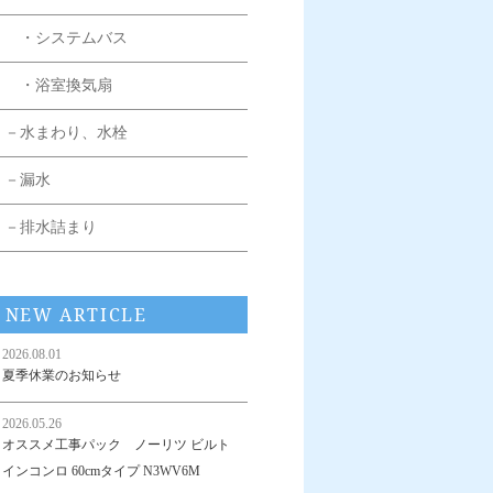
・システムバス
・浴室換気扇
－水まわり、水栓
－漏水
－排水詰まり
NEW ARTICLE
2026.08.01
夏季休業のお知らせ
2026.05.26
オススメ工事パック ノーリツ ビルト
インコンロ 60cmタイプ N3WV6M