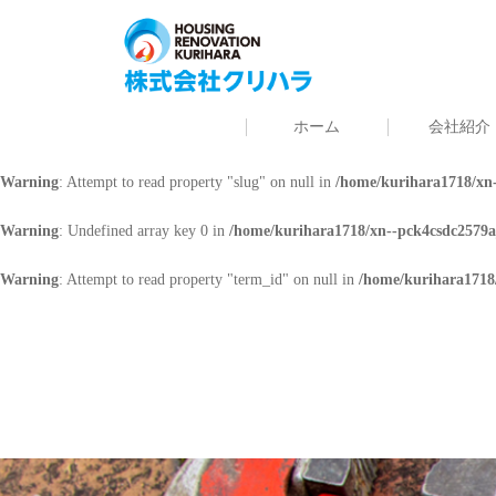
Warning
: Undefined array key 0 in
/home/kurihara1718/xn--pck4csdc2579a
Warning
: Attempt to read property "cat_name" on null in
/home/kurihara171
ホーム
会社紹介
Warning
: Undefined array key 0 in
/home/kurihara1718/xn--pck4csdc2579a
Warning
: Attempt to read property "slug" on null in
/home/kurihara1718/xn-
Warning
: Undefined array key 0 in
/home/kurihara1718/xn--pck4csdc2579a
Warning
: Attempt to read property "term_id" on null in
/home/kurihara1718