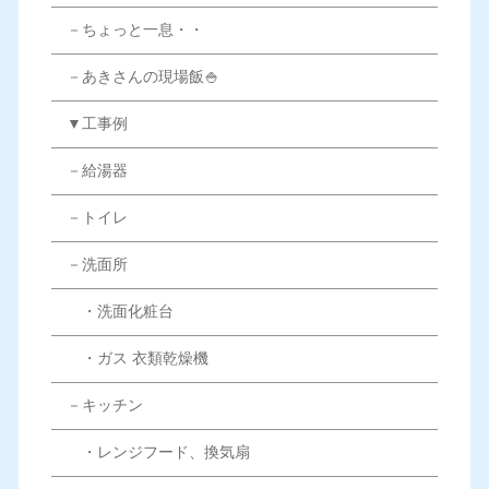
－ちょっと一息・・
－あきさんの現場飯🍚
▼工事例
－給湯器
－トイレ
－洗面所
・洗面化粧台
・ガス 衣類乾燥機
－キッチン
・レンジフード、換気扇