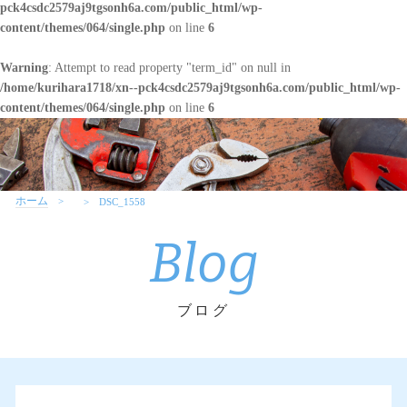
pck4csdc2579aj9tgsonh6a.com/public_html/wp-
content/themes/064/single.php
on line
6
Warning
: Attempt to read property "term_id" on null in
/home/kurihara1718/xn--pck4csdc2579aj9tgsonh6a.com/public_html/wp-
content/themes/064/single.php
on line
6
ホーム
DSC_1558
Blog
ブログ