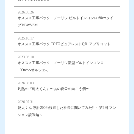
2026.05.26
オススメ工事パック ノーリツ ビルトインコンロ 60cmタイ
プ N3WV6M
2025.10.17
オススメ工事パック TOTOピュアレストQR+アプリコット
2023.06.10
オススメ工事パック ノーリツ新型ビルトインコンロ
「Orche-オルシェ-」
2026.08.03
灼熱の『乾太くん』〜あの夏🌻の向こう側〜
2026.07.31
乾太くん 累計200台設置した社長に聞いてみた!! ～第2回 マン
ション設置編～