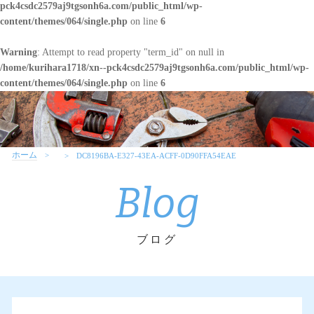
pck4csdc2579aj9tgsonh6a.com/public_html/wp-
content/themes/064/single.php
on line
6
Warning
: Attempt to read property "term_id" on null in
/home/kurihara1718/xn--pck4csdc2579aj9tgsonh6a.com/public_html/wp-
content/themes/064/single.php
on line
6
ホーム
DC8196BA-E327-43EA-ACFF-0D90FFA54EAE
Blog
ブログ