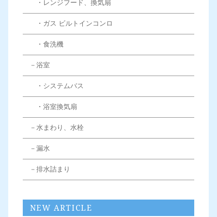
・レンジフード、換気扇
・ガス ビルトインコンロ
・食洗機
－浴室
・システムバス
・浴室換気扇
－水まわり、水栓
－漏水
－排水詰まり
NEW ARTICLE