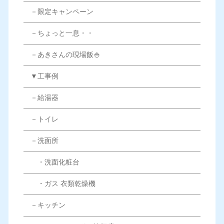
－限定キャンペーン
－ちょっと一息・・
－あきさんの現場飯🍚
▼工事例
－給湯器
－トイレ
－洗面所
・洗面化粧台
・ガス 衣類乾燥機
－キッチン