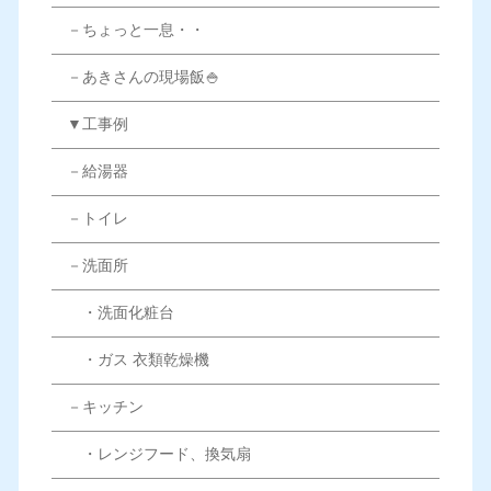
－ちょっと一息・・
－あきさんの現場飯🍚
▼工事例
－給湯器
－トイレ
－洗面所
・洗面化粧台
・ガス 衣類乾燥機
－キッチン
・レンジフード、換気扇