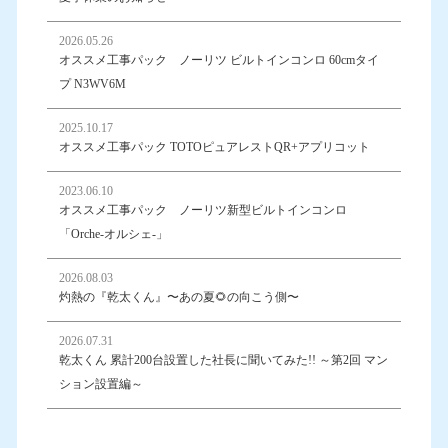
2026.05.26
オススメ工事パック ノーリツ ビルトインコンロ 60cmタイ
プ N3WV6M
2025.10.17
オススメ工事パック TOTOピュアレストQR+アプリコット
2023.06.10
オススメ工事パック ノーリツ新型ビルトインコンロ
「Orche-オルシェ-」
2026.08.03
灼熱の『乾太くん』〜あの夏🌻の向こう側〜
2026.07.31
乾太くん 累計200台設置した社長に聞いてみた!! ～第2回 マン
ション設置編～