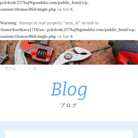
pck4csdc2579aj9tgsonh6a.com/public_html/wp-
content/themes/064/single.php
on line
6
Warning
: Attempt to read property "term_id" on null in
/home/kurihara1718/xn--pck4csdc2579aj9tgsonh6a.com/public_html/wp-
content/themes/064/single.php
on line
6
ホーム
01
Blog
ブログ