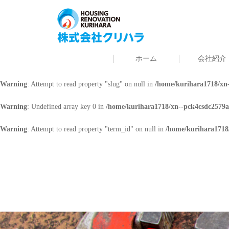
Warning
: Undefined array key 0 in
/home/kurihara1718/xn--pck4csdc2579a
Warning
: Attempt to read property "cat_name" on null in
/home/kurihara171
ホーム
会社紹介
Warning
: Undefined array key 0 in
/home/kurihara1718/xn--pck4csdc2579a
Warning
: Attempt to read property "slug" on null in
/home/kurihara1718/xn-
Warning
: Undefined array key 0 in
/home/kurihara1718/xn--pck4csdc2579a
Warning
: Attempt to read property "term_id" on null in
/home/kurihara1718