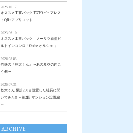
2025.10.17
オススメ工事パック TOTOピュアレス
トQR+アプリコット
2023.06.10
オススメ工事パック ノーリツ新型ビ
ルトインコンロ「Orche-オルシェ-」
2026.08.03
灼熱の『乾太くん』〜あの夏🌻の向こ
う側〜
2026.07.31
乾太くん 累計200台設置した社長に聞
いてみた!! ～第2回 マンション設置編
～
ARCHIVE