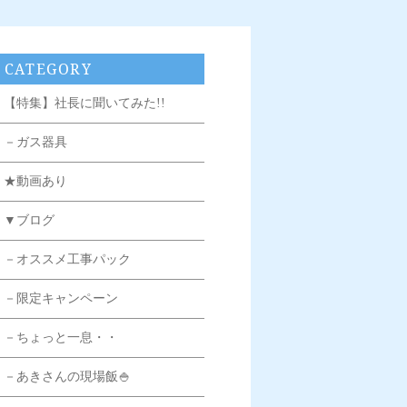
CATEGORY
【特集】社長に聞いてみた!!
－ガス器具
★動画あり
▼ブログ
－オススメ工事パック
－限定キャンペーン
－ちょっと一息・・
－あきさんの現場飯🍚