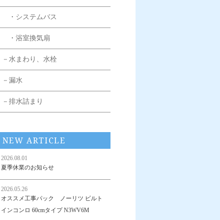
・システムバス
・浴室換気扇
－水まわり、水栓
－漏水
－排水詰まり
NEW ARTICLE
2026.08.01
夏季休業のお知らせ
2026.05.26
オススメ工事パック ノーリツ ビルト
インコンロ 60cmタイプ N3WV6M