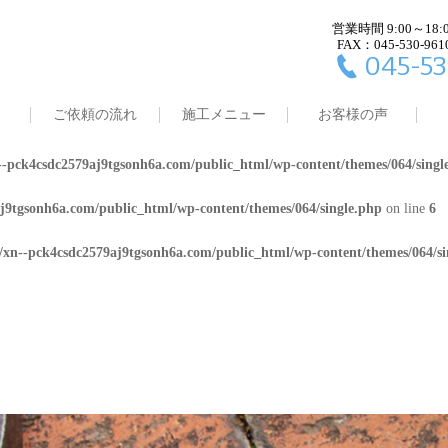
営業時間 9:00～18:
j9tgsonh6a.com/public_html/wp-content/themes/064/single.php
on line
4
FAX：045-530-961
045-53
8/xn--pck4csdc2579aj9tgsonh6a.com/public_html/wp-content/themes/064/
ご依頼の流れ
施工メニュー
お客様の声
j9tgsonh6a.com/public_html/wp-content/themes/064/single.php
on line
5
-pck4csdc2579aj9tgsonh6a.com/public_html/wp-content/themes/064/singl
j9tgsonh6a.com/public_html/wp-content/themes/064/single.php
on line
6
/xn--pck4csdc2579aj9tgsonh6a.com/public_html/wp-content/themes/064/si