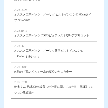
2026.05.26
オススメ工事パック ノーリツ ビルトインコンロ 60cmタイ
プ N3WV6M
2025.10.17
オススメ工事パック TOTOピュアレストQR+アプリコット
2023.06.10
オススメ工事パック ノーリツ新型ビルトインコンロ
「Orche-オルシェ-」
2026.08.03
灼熱の『乾太くん』〜あの夏🌻の向こう側〜
2026.07.31
乾太くん 累計200台設置した社長に聞いてみた!! ～第2回 マン
ション設置編～