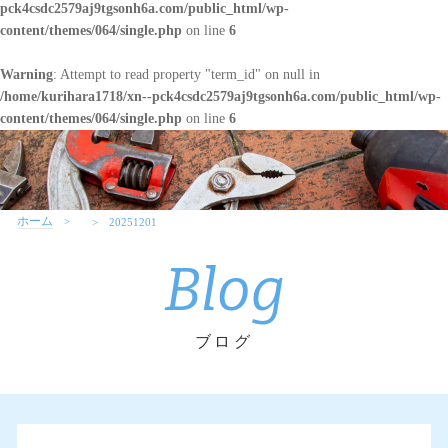
pck4csdc2579aj9tgsonh6a.com/public_html/wp-
content/themes/064/single.php
on line
6
Warning
: Attempt to read property "term_id" on null in
/home/kurihara1718/xn--pck4csdc2579aj9tgsonh6a.com/public_html/wp-
content/themes/064/single.php
on line
6
ホーム
20251201
Blog
ブログ