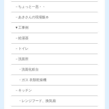
－ちょっと一息・・
－あきさんの現場飯🍚
▼工事例
－給湯器
－トイレ
－洗面所
・洗面化粧台
・ガス 衣類乾燥機
－キッチン
・レンジフード、換気扇