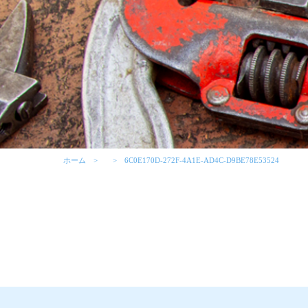
ホーム
6C0E170D-272F-4A1E-AD4C-D9BE78E53524