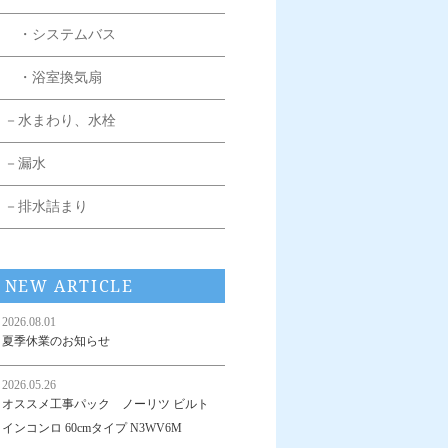
・システムバス
・浴室換気扇
－水まわり、水栓
－漏水
－排水詰まり
NEW ARTICLE
2026.08.01
夏季休業のお知らせ
2026.05.26
オススメ工事パック ノーリツ ビルト
インコンロ 60cmタイプ N3WV6M