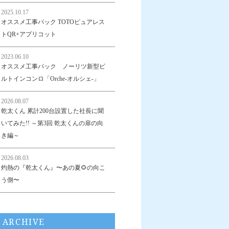
2025.10.17
オススメ工事パック TOTOピュアレス
トQR+アプリコット
2023.06.10
オススメ工事パック ノーリツ新型ビ
ルトインコンロ「Orche-オルシェ-」
2026.08.07
乾太くん 累計200台設置した社長に聞
いてみた!! ～第3回 乾太くんの扉の向
き編～
2026.08.03
灼熱の『乾太くん』〜あの夏🌻の向こ
う側〜
ARCHIVE