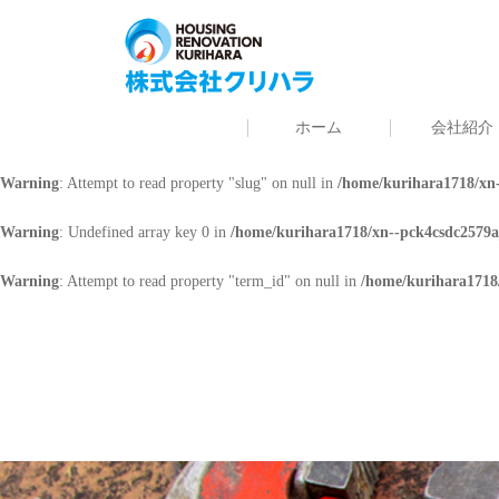
Warning
: Undefined array key 0 in
/home/kurihara1718/xn--pck4csdc2579a
Warning
: Attempt to read property "cat_name" on null in
/home/kurihara171
ホーム
会社紹介
Warning
: Undefined array key 0 in
/home/kurihara1718/xn--pck4csdc2579a
Warning
: Attempt to read property "slug" on null in
/home/kurihara1718/xn-
Warning
: Undefined array key 0 in
/home/kurihara1718/xn--pck4csdc2579a
Warning
: Attempt to read property "term_id" on null in
/home/kurihara1718