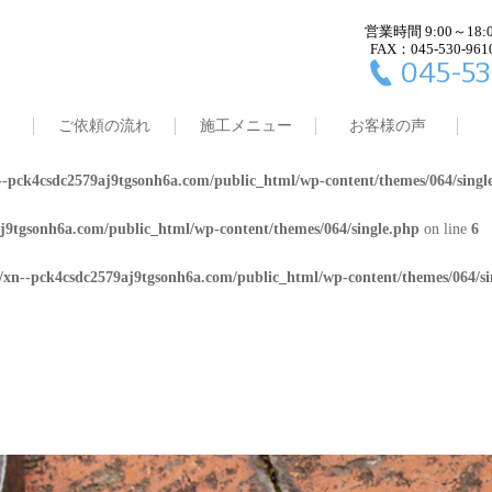
営業時間 9:00～18:
j9tgsonh6a.com/public_html/wp-content/themes/064/single.php
on line
4
FAX：045-530-961
045-53
8/xn--pck4csdc2579aj9tgsonh6a.com/public_html/wp-content/themes/064/
ご依頼の流れ
施工メニュー
お客様の声
j9tgsonh6a.com/public_html/wp-content/themes/064/single.php
on line
5
-pck4csdc2579aj9tgsonh6a.com/public_html/wp-content/themes/064/singl
j9tgsonh6a.com/public_html/wp-content/themes/064/single.php
on line
6
/xn--pck4csdc2579aj9tgsonh6a.com/public_html/wp-content/themes/064/si