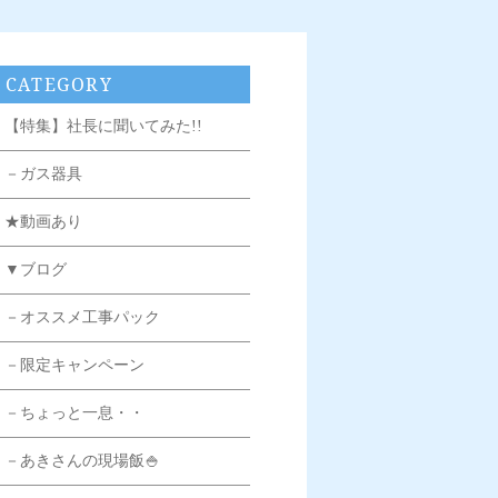
CATEGORY
【特集】社長に聞いてみた!!
－ガス器具
★動画あり
▼ブログ
－オススメ工事パック
－限定キャンペーン
－ちょっと一息・・
－あきさんの現場飯🍚