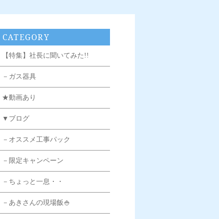
CATEGORY
【特集】社長に聞いてみた!!
－ガス器具
★動画あり
▼ブログ
－オススメ工事パック
－限定キャンペーン
－ちょっと一息・・
－あきさんの現場飯🍚