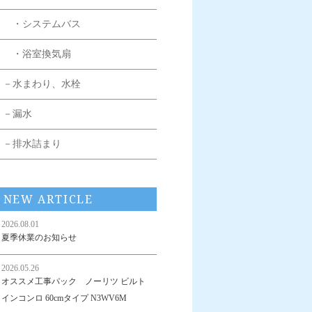
・システムバス
・浴室換気扇
－水まわり、水栓
－漏水
－排水詰まり
NEW ARTICLE
2026.08.01
夏季休業のお知らせ
2026.05.26
オススメ工事パック ノーリツ ビルト
インコンロ 60cmタイプ N3WV6M