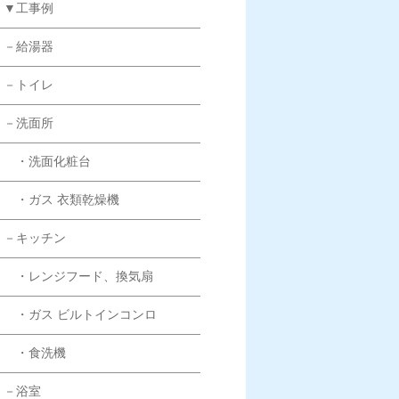
▼工事例
－給湯器
－トイレ
－洗面所
・洗面化粧台
・ガス 衣類乾燥機
－キッチン
・レンジフード、換気扇
・ガス ビルトインコンロ
・食洗機
－浴室