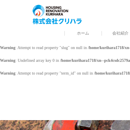
Warning
: Undefined array key 0 in
/home/kurihara1718/xn--pck4csdc2579a
Warning
: Attempt to read property "cat_name" on null in
/home/kurihara171
ホーム
会社紹介
Warning
: Undefined array key 0 in
/home/kurihara1718/xn--pck4csdc2579a
Warning
: Attempt to read property "slug" on null in
/home/kurihara1718/xn-
Warning
: Undefined array key 0 in
/home/kurihara1718/xn--pck4csdc2579a
Warning
: Attempt to read property "term_id" on null in
/home/kurihara1718