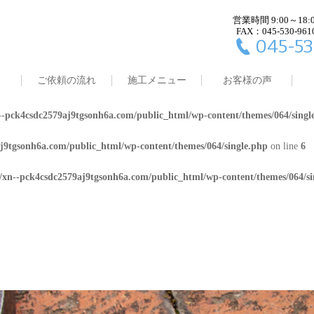
営業時間 9:00～18:
j9tgsonh6a.com/public_html/wp-content/themes/064/single.php
on line
4
FAX：045-530-961
045-53
8/xn--pck4csdc2579aj9tgsonh6a.com/public_html/wp-content/themes/064/
ご依頼の流れ
施工メニュー
お客様の声
j9tgsonh6a.com/public_html/wp-content/themes/064/single.php
on line
5
-pck4csdc2579aj9tgsonh6a.com/public_html/wp-content/themes/064/singl
j9tgsonh6a.com/public_html/wp-content/themes/064/single.php
on line
6
/xn--pck4csdc2579aj9tgsonh6a.com/public_html/wp-content/themes/064/si