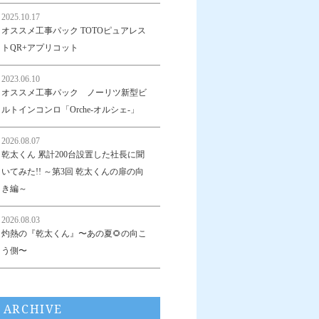
2025.10.17
オススメ工事パック TOTOピュアレス
トQR+アプリコット
2023.06.10
オススメ工事パック ノーリツ新型ビ
ルトインコンロ「Orche-オルシェ-」
2026.08.07
乾太くん 累計200台設置した社長に聞
いてみた!! ～第3回 乾太くんの扉の向
き編～
2026.08.03
灼熱の『乾太くん』〜あの夏🌻の向こ
う側〜
ARCHIVE