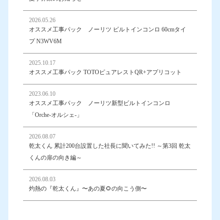
2026.05.26
オススメ工事パック ノーリツ ビルトインコンロ 60cmタイ
プ N3WV6M
2025.10.17
オススメ工事パック TOTOピュアレストQR+アプリコット
2023.06.10
オススメ工事パック ノーリツ新型ビルトインコンロ
「Orche-オルシェ-」
2026.08.07
乾太くん 累計200台設置した社長に聞いてみた!! ～第3回 乾太
くんの扉の向き編～
2026.08.03
灼熱の『乾太くん』〜あの夏🌻の向こう側〜