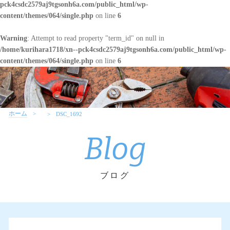
pck4csdc2579aj9tgsonh6a.com/public_html/wp-
content/themes/064/single.php
on line
6
Warning
: Attempt to read property "term_id" on null in
/home/kurihara1718/xn--pck4csdc2579aj9tgsonh6a.com/public_html/wp-
content/themes/064/single.php
on line
6
ホーム
DSC_1692
Blog
ブログ