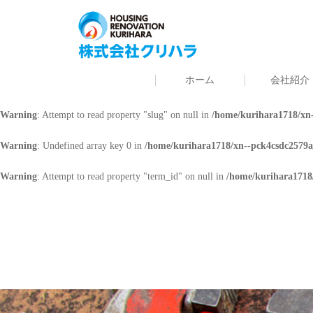
Warning
: Undefined array key 0 in
/home/kurihara1718/xn--pck4csdc2579a
Warning
: Attempt to read property "cat_name" on null in
/home/kurihara171
ホーム
会社紹介
Warning
: Undefined array key 0 in
/home/kurihara1718/xn--pck4csdc2579a
Warning
: Attempt to read property "slug" on null in
/home/kurihara1718/xn-
Warning
: Undefined array key 0 in
/home/kurihara1718/xn--pck4csdc2579a
Warning
: Attempt to read property "term_id" on null in
/home/kurihara1718