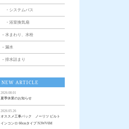
・システムバス
・浴室換気扇
－水まわり、水栓
－漏水
－排水詰まり
NEW ARTICLE
2026.08.01
夏季休業のお知らせ
2026.05.26
オススメ工事パック ノーリツ ビルト
インコンロ 60cmタイプ N3WV6M