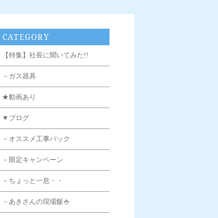
CATEGORY
【特集】社長に聞いてみた!!
－ガス器具
★動画あり
▼ブログ
－オススメ工事パック
－限定キャンペーン
－ちょっと一息・・
－あきさんの現場飯🍚