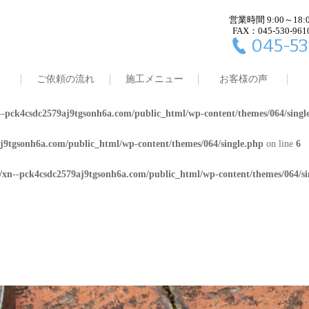
営業時間 9:00～18:
j9tgsonh6a.com/public_html/wp-content/themes/064/single.php
on line
4
FAX：045-530-961
045-53
8/xn--pck4csdc2579aj9tgsonh6a.com/public_html/wp-content/themes/064/
ご依頼の流れ
施工メニュー
お客様の声
j9tgsonh6a.com/public_html/wp-content/themes/064/single.php
on line
5
-pck4csdc2579aj9tgsonh6a.com/public_html/wp-content/themes/064/singl
j9tgsonh6a.com/public_html/wp-content/themes/064/single.php
on line
6
/xn--pck4csdc2579aj9tgsonh6a.com/public_html/wp-content/themes/064/si