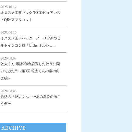
2025.10.17
オススメ工事パック TOTOピュアレス
トQR+アプリコット
2023.06.10
オススメ工事パック ノーリツ新型ビ
ルトインコンロ「Orche-オルシェ-」
2026.08.07
乾太くん 累計200台設置した社長に聞
いてみた!! ～第3回 乾太くんの扉の向
き編～
2026.08.03
灼熱の『乾太くん』〜あの夏🌻の向こ
う側〜
ARCHIVE