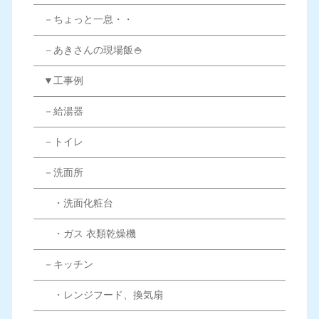
－ちょっと一息・・
－あきさんの現場飯🍚
▼工事例
－給湯器
－トイレ
－洗面所
・洗面化粧台
・ガス 衣類乾燥機
－キッチン
・レンジフード、換気扇