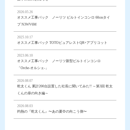
2026.05.26
オススメ工事パック ノーリツ ビルトインコンロ 60cmタイ
プ N3WV6M
2025.10.17
オススメ工事パック TOTOピュアレストQR+アプリコット
2023.06.10
オススメ工事パック ノーリツ新型ビルトインコンロ
「Orche-オルシェ-」
2026.08.07
乾太くん 累計200台設置した社長に聞いてみた!! ～第3回 乾太
くんの扉の向き編～
2026.08.03
灼熱の『乾太くん』〜あの夏🌻の向こう側〜