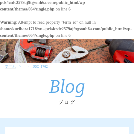
pck4csdc2579aj9tgsonh6a.com/public_html/wp-
content/themes/064/single.php
on line
6
Warning
: Attempt to read property "term_id" on null in
/home/kurihara1718/xn--pck4csdc2579aj9tgsonh6a.com/public_html/wp-
content/themes/064/single.php
on line
6
ホーム
DSC_1762
Blog
ブログ