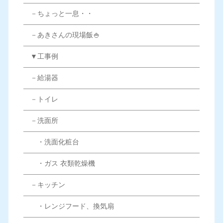
－ちょっと一息・・
－あきさんの現場飯🍚
▼工事例
－給湯器
－トイレ
－洗面所
・洗面化粧台
・ガス 衣類乾燥機
－キッチン
・レンジフード、換気扇