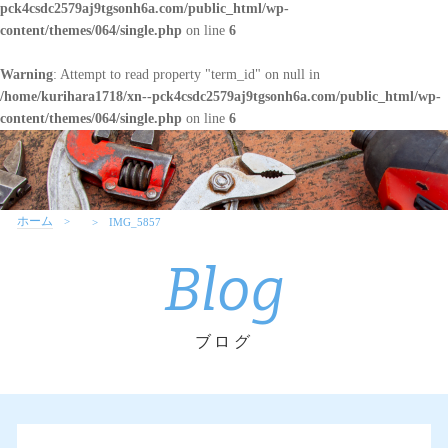
pck4csdc2579aj9tgsonh6a.com/public_html/wp-
content/themes/064/single.php
on line
6
Warning
: Attempt to read property "term_id" on null in
/home/kurihara1718/xn--pck4csdc2579aj9tgsonh6a.com/public_html/wp-
content/themes/064/single.php
on line
6
ホーム
IMG_5857
Blog
ブログ