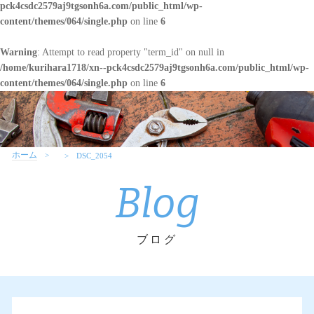
pck4csdc2579aj9tgsonh6a.com/public_html/wp-
content/themes/064/single.php
on line
6
Warning
: Attempt to read property "term_id" on null in
/home/kurihara1718/xn--pck4csdc2579aj9tgsonh6a.com/public_html/wp-
content/themes/064/single.php
on line
6
ホーム
DSC_2054
Blog
ブログ