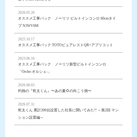
2026.05.26
オススメ工事パック ノーリツ ビルトインコンロ 60cmタイ
プ N3WV6M
2025.10.17
オススメ工事パック TOTOピュアレストQR+アプリコット
2023.06.10
オススメ工事パック ノーリツ新型ビルトインコンロ
「Orche-オルシェ-」
2026.08.03
灼熱の『乾太くん』〜あの夏🌻の向こう側〜
2026.07.31
乾太くん 累計200台設置した社長に聞いてみた!! ～第2回 マン
ション設置編～