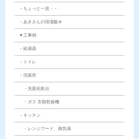
－ちょっと一息・・
－あきさんの現場飯🍚
▼工事例
－給湯器
－トイレ
－洗面所
・洗面化粧台
・ガス 衣類乾燥機
－キッチン
・レンジフード、換気扇